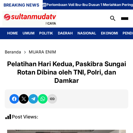
BREAKING NEWS
Perlombaan Voli Ibu-Ibu Dusun 1 Meriahkan Peringatan 
HOME
UMUM
POLITIK
DAERAH
NASIONAL
EKONOMI
PEND
Beranda
MUARA ENIM
Pelatihan Hari Kedua, Paskibra Sungai
Rotan Dibina oleh TNI, Polri, dan
Damkar
Post Views: