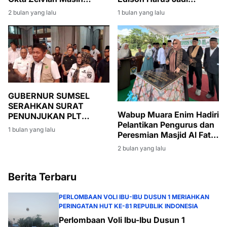
Menanti Kepulangan dari
Momentum Bersih-Bersih
2 bulan yang lalu
1 bulan yang lalu
Kamboja
Korupsi di Muara Enim
GUBERNUR SUMSEL
SERAHKAN SURAT
Wabup Muara Enim Hadiri
PENUNJUKAN PLT
Pelantikan Pengurus dan
BUPATI MUARA ENIM,
1 bulan yang lalu
Peresmian Masjid Al Fatih
SUMARNI DIMINTA JAGA
di Lubuk Ampelas
STABILITAS
2 bulan yang lalu
PEMERINTAHAN DAN
PEMBANGUNAN
Berita Terbaru
PERLOMBAAN VOLI IBU-IBU DUSUN 1 MERIAHKAN
PERINGATAN HUT KE-81 REPUBLIK INDONESIA
Perlombaan Voli Ibu-Ibu Dusun 1