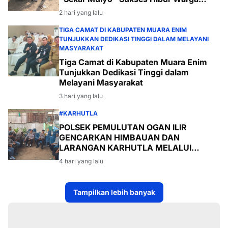
Desa Payabakal
2 hari yang lalu
TIGA CAMAT DI KABUPATEN MUARA ENIM
TUNJUKKAN DEDIKASI TINGGI DALAM MELAYANI
MASYARAKAT
Tiga Camat di Kabupaten Muara Enim
Tunjukkan Dedikasi Tinggi dalam
Melayani Masyarakat
3 hari yang lalu
#KARHUTLA
POLSEK PEMULUTAN OGAN ILIR
GENCARKAN HIMBAUAN DAN
LARANGAN KARHUTLA MELALUI
PROGRAM TSKD (TOURING SAMBANG
4 hari yang lalu
KE DESA-DESA
Tampilkan lebih banyak