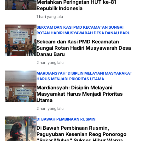
Meriahkan Peringatan HUT ke-81
Republik Indonesia
1 hari yang lalu
SEKCAM DAN KASI PMD KECAMATAN SUNGAI
ROTAN HADIRI MUSYAWARAH DESA DANAU BARU
Sekcam dan Kasi PMD Kecamatan
Sungai Rotan Hadiri Musyawarah Desa
Danau Baru
2 hari yang lalu
MARDIANSYAH: DISIPLIN MELAYANI MASYARAKAT
HARUS MENJADI PRIORITAS UTAMA
Mardiansyah: Disiplin Melayani
Masyarakat Harus Menjadi Prioritas
Utama
2 hari yang lalu
DI BAWAH PEMBINAAN RUSMIN
Di Bawah Pembinaan Rusmin,
Paguyuban Kesenian Reog Ponorogo
"Sekar Mulyo" Sukses Hibur Warga