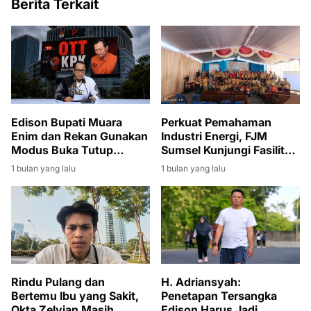
Berita Terkait
Edison Bupati Muara
Perkuat Pemahaman
Enim dan Rekan Gunakan
Industri Energi, FJM
Modus Buka Tutup
Sumsel Kunjungi Fasilitas
Rekening
Produksi Migas di Muara
1 bulan yang lalu
1 bulan yang lalu
Enim
Rindu Pulang dan
H. Adriansyah:
Bertemu Ibu yang Sakit,
Penetapan Tersangka
Okta Zelvian Masih
Edison Harus Jadi