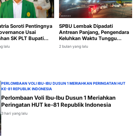
atria Soroti Pentingnya
SPBU Lembak Dipadati
overnance Usai
Antrean Panjang, Pengendara
han SK PLT Bupati
Keluhkan Waktu Tunggu
Enim kepada Sumarni
Hingga Tiga Jam
g lalu
2 bulan yang lalu
PERLOMBAAN VOLI IBU-IBU DUSUN 1 MERIAHKAN PERINGATAN HUT
KE-81 REPUBLIK INDONESIA
Perlombaan Voli Ibu-Ibu Dusun 1 Meriahkan
Peringatan HUT ke-81 Republik Indonesia
3 hari yang lalu