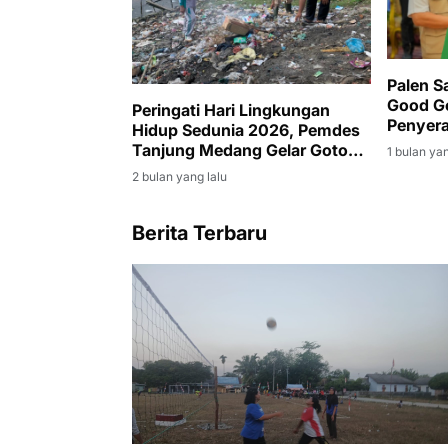
Palen S
Good G
Peringati Hari Lingkungan
Penyera
Hidup Sedunia 2026, Pemdes
Muara 
Tanjung Medang Gelar Gotong
1 bulan yan
Royong Massal
2 bulan yang lalu
Berita Terbaru