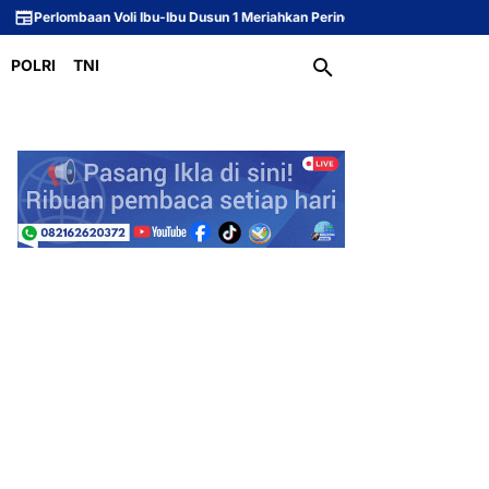
Voli Ibu-Ibu Dusun 1 Meriahkan Peringatan HUT ke-81 Republik Indonesia
S
POLRI
TNI