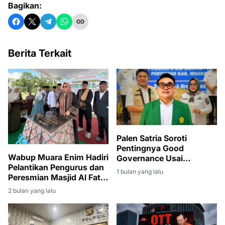
Bagikan:
Berita Terkait
Palen Satria Soroti
Pentingnya Good
Wabup Muara Enim Hadiri
Governance Usai
Pelantikan Pengurus dan
Penyerahan SK PLT
1 bulan yang lalu
Peresmian Masjid Al Fatih
Bupati Muara Enim
di Lubuk Ampelas
kepada Sumarni
2 bulan yang lalu