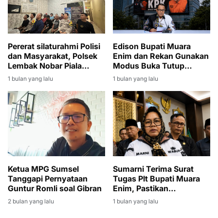
Pererat silaturahmi Polisi
Edison Bupati Muara
dan Masyarakat, Polsek
Enim dan Rekan Gunakan
Lembak Nobar Piala
Modus Buka Tutup
Dunia 2026
Rekening
1 bulan yang lalu
1 bulan yang lalu
Ketua MPG Sumsel
Sumarni Terima Surat
Tanggapi Pernyataan
Tugas Plt Bupati Muara
Guntur Romli soal Gibran
Enim, Pastikan
Pembangunan Tetap
2 bulan yang lalu
1 bulan yang lalu
Berjalan