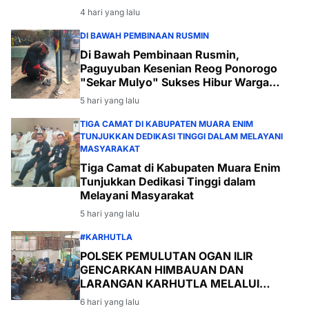
4 hari yang lalu
DI BAWAH PEMBINAAN RUSMIN
Di Bawah Pembinaan Rusmin,
Paguyuban Kesenian Reog Ponorogo
"Sekar Mulyo" Sukses Hibur Warga
Desa Payabakal
5 hari yang lalu
TIGA CAMAT DI KABUPATEN MUARA ENIM
TUNJUKKAN DEDIKASI TINGGI DALAM MELAYANI
MASYARAKAT
Tiga Camat di Kabupaten Muara Enim
Tunjukkan Dedikasi Tinggi dalam
Melayani Masyarakat
5 hari yang lalu
#KARHUTLA
POLSEK PEMULUTAN OGAN ILIR
GENCARKAN HIMBAUAN DAN
LARANGAN KARHUTLA MELALUI
PROGRAM TSKD (TOURING SAMBANG
6 hari yang lalu