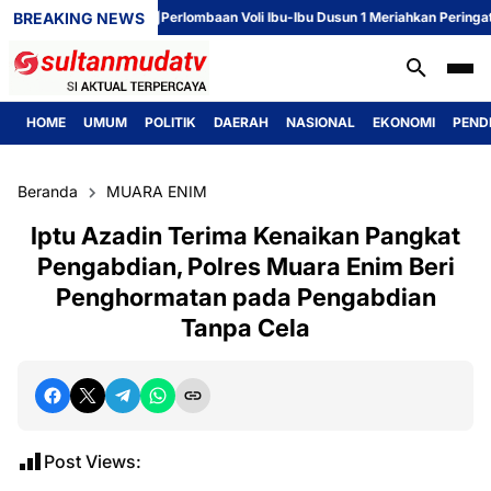
BREAKING NEWS
Perlombaan Voli Ibu-Ibu Dusun 1 Meriahkan Peringatan HU
HOME
UMUM
POLITIK
DAERAH
NASIONAL
EKONOMI
PEND
Beranda
MUARA ENIM
Iptu Azadin Terima Kenaikan Pangkat
Pengabdian, Polres Muara Enim Beri
Penghormatan pada Pengabdian
Tanpa Cela
Post Views: