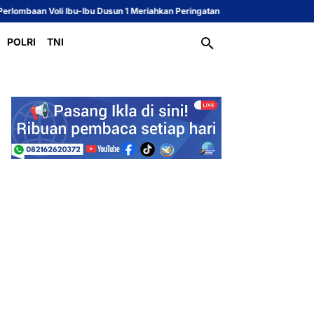
bu-Ibu Dusun 1 Meriahkan Peringatan HUT ke-81 Republik Indonesia
Sekcam
POLRI
TNI