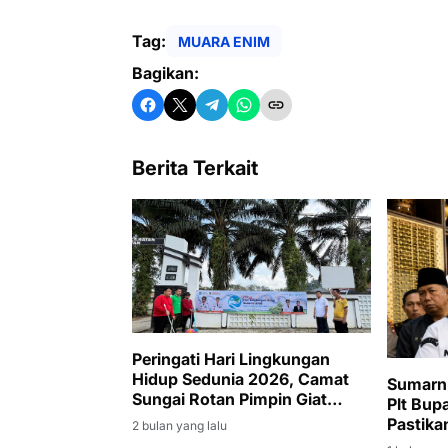
Tag:
MUARA ENIM
Bagikan:
Berita Terkait
Peringati Hari Lingkungan
Hidup Sedunia 2026, Camat
Sumarni
Sungai Rotan Pimpin Giat
Plt Bup
Jumat Bersih di Lingkungan
Pastik
2 bulan yang lalu
Kantor Kecamatan
Berjala