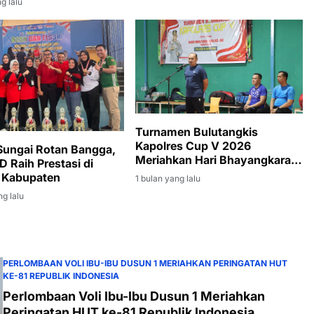
g lalu
Turnamen Bulutangkis
Kapolres Cup V 2026
ungai Rotan Bangga,
Meriahkan Hari Bhayangkara
D Raih Prestasi di
ke-80
 Kabupaten
1 bulan yang lalu
ng lalu
PERLOMBAAN VOLI IBU-IBU DUSUN 1 MERIAHKAN PERINGATAN HUT
KE-81 REPUBLIK INDONESIA
Perlombaan Voli Ibu-Ibu Dusun 1 Meriahkan
Peringatan HUT ke-81 Republik Indonesia