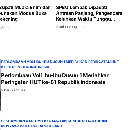
Bupati Muara Enim dan
SPBU Lembak Dipadati
Gunakan Modus Buka
Antrean Panjang, Pengendara
ekening
Keluhkan Waktu Tunggu
Hingga Tiga Jam
g lalu
2 bulan yang lalu
PERLOMBAAN VOLI IBU-IBU DUSUN 1 MERIAHKAN PERINGATAN HUT
KE-81 REPUBLIK INDONESIA
Perlombaan Voli Ibu-Ibu Dusun 1 Meriahkan
Peringatan HUT ke-81 Republik Indonesia
2 hari yang lalu
SEKCAM DAN KASI PMD KECAMATAN SUNGAI ROTAN HADIRI
MUSYAWARAH DESA DANAU BARU