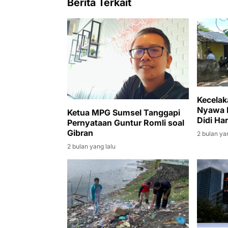
Berita Terkait
Kecelak
Nyawa 
Ketua MPG Sumsel Tanggapi
Didi Ha
Pernyataan Guntur Romli soal
dan Mel
Gibran
2 bulan ya
2 bulan yang lalu