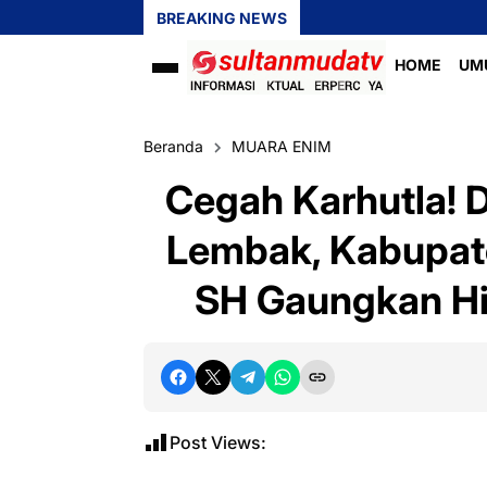
BREAKING NEWS
HOME
UM
Beranda
MUARA ENIM
‎Cegah Karhutla!
Lembak, Kabupat
SH Gaungkan H
Post Views: