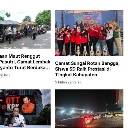
aan Maut Renggut
Pasutri, Camat Lembak
Camat Sungai Rotan Bangga,
ryanto Turut Berduka
Siswa SD Raih Prestasi di
ayat
Tingkat Kabupaten
ng lalu
2 bulan yang lalu