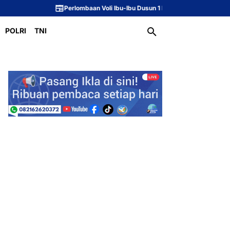
Perlombaan Voli Ibu-Ibu Dusun 1 Meriahkan Peringatan HUT ke-81 Republ
POLRI
TNI