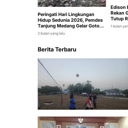
Edison 
Rekan 
Peringati Hari Lingkungan
Tutup R
Hidup Sedunia 2026, Pemdes
Tanjung Medang Gelar Gotong
1 bulan yan
Royong Massal
2 bulan yang lalu
Berita Terbaru