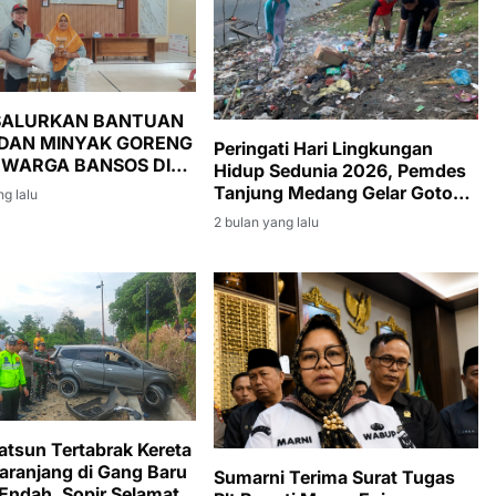
 SALURKAN BANTUAN
DAN MINYAK GORENG
Peringati Hari Lingkungan
 WARGA BANSOS DI
Hidup Sedunia 2026, Pemdes
DANAU BARU
Tanjung Medang Gelar Gotong
ng lalu
Royong Massal
2 bulan yang lalu
atsun Tertabrak Kereta
aranjang di Gang Baru
Sumarni Terima Surat Tugas
Endah, Sopir Selamat