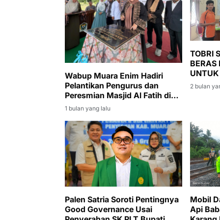
TOBRI
BERAS 
UNTUK
Wabup Muara Enim Hadiri
DESA 
Pelantikan Pengurus dan
2 bulan ya
Peresmian Masjid Al Fatih di
Lubuk Ampelas
1 bulan yang lalu
Palen Satria Soroti Pentingnya
Mobil D
Good Governance Usai
Api Bab
Penyerahan SK PLT Bupati
Karang 