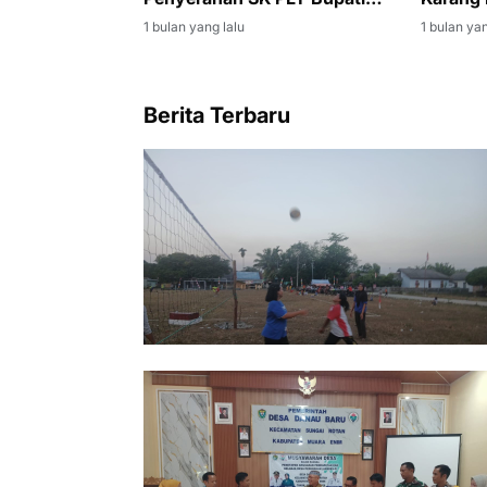
Muara Enim kepada Sumarni
1 bulan yang lalu
1 bulan yan
Berita Terbaru