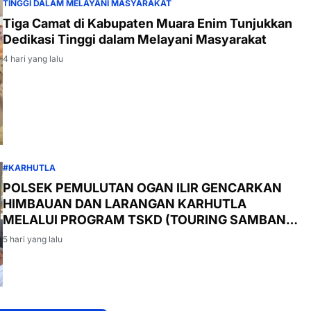
TINGGI DALAM MELAYANI MASYARAKAT
Tiga Camat di Kabupaten Muara Enim Tunjukkan
Dedikasi Tinggi dalam Melayani Masyarakat
4 hari yang lalu
#KARHUTLA
POLSEK PEMULUTAN OGAN ILIR GENCARKAN
HIMBAUAN DAN LARANGAN KARHUTLA
MELALUI PROGRAM TSKD (TOURING SAMBANG
KE DESA-DESA
5 hari yang lalu