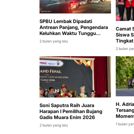
SPBU Lembak Dipadati
Antrean Panjang, Pengendara
Camat S
Keluhkan Waktu Tunggu
Siswa S
Hingga Tiga Jam
Tingkat
2 bulan yang lalu
2 bulan ya
H. Adri
Soni Saputra Raih Juara
Tersang
Harapan I Pemilihan Bujang
Moment
Gadis Muara Enim 2026
Korupsi
1 bulan yan
2 bulan yang lalu