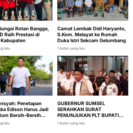
ungai Rotan Bangga,
Camat Lembak Didi Haryanto,
D Raih Prestasi di
S.Kom. Melayat ke Rumah
 Kabupaten
Duka Istri Sekcam Gelumbang
ng lalu
1 bulan yang lalu
ansyah: Penetapan
GUBERNUR SUMSEL
ka Edison Harus Jadi
SERAHKAN SURAT
um Bersih-Bersih
PENUNJUKAN PLT BUPATI
 di Muara Enim
MUARA ENIM, SUMARNI
g lalu
1 bulan yang lalu
DIMINTA JAGA STABILITAS