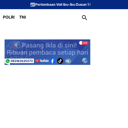
Perlombaan Voli Ibu-Ibu Dusun 1 Meriahkan Peringatan HUT ke-81 Republ
POLRI
TNI