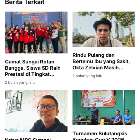
Berita Terkait
Rindu Pulang dan
Bertemu Ibu yang Sakit,
Camat Sungai Rotan
Okta Zelvian Masih
Bangga, Siswa SD Raih
Menanti Kepulangan dari
Prestasi di Tingkat
2 bulan yang lalu
Kamboja
Kabupaten
2 bulan yang lalu
Turnamen Bulutangkis
Kapolres Cup V 2026