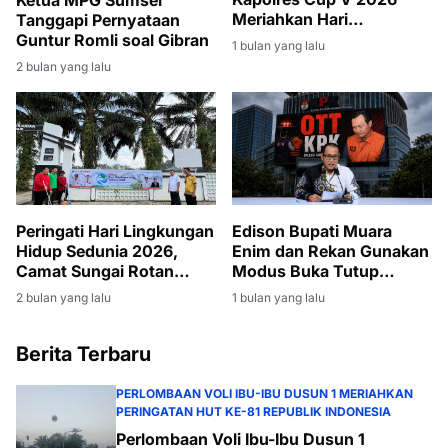
Ketua MPG Sumsel
Meriahkan Hari
Tanggapi Pernyataan
Bhayangkara ke-80
Guntur Romli soal Gibran
1 bulan yang lalu
2 bulan yang lalu
Peringati Hari Lingkungan
Edison Bupati Muara
Hidup Sedunia 2026,
Enim dan Rekan Gunakan
Camat Sungai Rotan
Modus Buka Tutup
Pimpin Giat Jumat Bersih
Rekening
2 bulan yang lalu
1 bulan yang lalu
di Lingkungan Kantor
Kecamatan
Berita Terbaru
PERLOMBAAN VOLI IBU-IBU DUSUN 1 MERIAHKAN
PERINGATAN HUT KE-81 REPUBLIK INDONESIA
Perlombaan Voli Ibu-Ibu Dusun 1