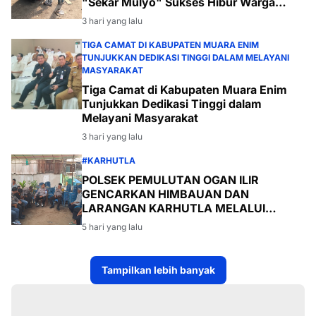
"Sekar Mulyo" Sukses Hibur Warga
Desa Payabakal
3 hari yang lalu
TIGA CAMAT DI KABUPATEN MUARA ENIM
TUNJUKKAN DEDIKASI TINGGI DALAM MELAYANI
MASYARAKAT
Tiga Camat di Kabupaten Muara Enim
Tunjukkan Dedikasi Tinggi dalam
Melayani Masyarakat
3 hari yang lalu
#KARHUTLA
POLSEK PEMULUTAN OGAN ILIR
GENCARKAN HIMBAUAN DAN
LARANGAN KARHUTLA MELALUI
PROGRAM TSKD (TOURING SAMBANG
5 hari yang lalu
KE DESA-DESA
Tampilkan lebih banyak