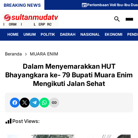
BREAKING NEWS
Perlombaan Voli Ibu-Ibu Dusun 1
HOME
UMUM
POLITIK
DAERAH
NASIONAL
EKONOMI
PEND
Beranda
MUARA ENIM
Dalam Menyemarakkan HUT
Bhayangkara ke- 79 Bupati Muara Enim
Mengikuti Jalan Sehat
Post Views: