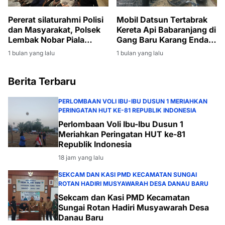
Pererat silaturahmi Polisi
Mobil Datsun Tertabrak
dan Masyarakat, Polsek
Kereta Api Babaranjang di
Lembak Nobar Piala
Gang Baru Karang Endah,
Dunia 2026
Sopir Selamat
1 bulan yang lalu
1 bulan yang lalu
Berita Terbaru
PERLOMBAAN VOLI IBU-IBU DUSUN 1 MERIAHKAN
PERINGATAN HUT KE-81 REPUBLIK INDONESIA
Perlombaan Voli Ibu-Ibu Dusun 1
Meriahkan Peringatan HUT ke-81
Republik Indonesia
18 jam yang lalu
SEKCAM DAN KASI PMD KECAMATAN SUNGAI
ROTAN HADIRI MUSYAWARAH DESA DANAU BARU
Sekcam dan Kasi PMD Kecamatan
Sungai Rotan Hadiri Musyawarah Desa
Danau Baru