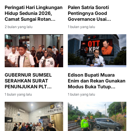
Peringati Hari Lingkungan
Palen Satria Soroti
Hidup Sedunia 2026,
Pentingnya Good
Camat Sungai Rotan
Governance Usai
Pimpin Giat Jumat Bersih
Penyerahan SK PLT
2 bulan yang lalu
1 bulan yang lalu
di Lingkungan Kantor
Bupati Muara Enim
Kecamatan
kepada Sumarni
Edison Bupati Muara
GUBERNUR SUMSEL
Enim dan Rekan Gunakan
SERAHKAN SURAT
Modus Buka Tutup
PENUNJUKAN PLT
Rekening
BUPATI MUARA ENIM,
1 bulan yang lalu
1 bulan yang lalu
SUMARNI DIMINTA JAGA
STABILITAS
PEMERINTAHAN DAN
PEMBANGUNAN