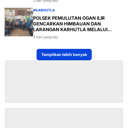
2 hari yang lalu
#KARHUTLA
POLSEK PEMULUTAN OGAN ILIR
GENCARKAN HIMBAUAN DAN
LARANGAN KARHUTLA MELALUI
PROGRAM TSKD (TOURING SAMBANG
4 hari yang lalu
KE DESA-DESA
Tampilkan lebih banyak