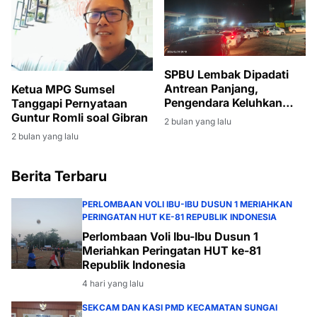
SPBU Lembak Dipadati
Antrean Panjang,
Ketua MPG Sumsel
Pengendara Keluhkan
Tanggapi Pernyataan
Waktu Tunggu Hingga
Guntur Romli soal Gibran
2 bulan yang lalu
Tiga Jam
2 bulan yang lalu
Berita Terbaru
PERLOMBAAN VOLI IBU-IBU DUSUN 1 MERIAHKAN
PERINGATAN HUT KE-81 REPUBLIK INDONESIA
Perlombaan Voli Ibu-Ibu Dusun 1
Meriahkan Peringatan HUT ke-81
Republik Indonesia
4 hari yang lalu
SEKCAM DAN KASI PMD KECAMATAN SUNGAI