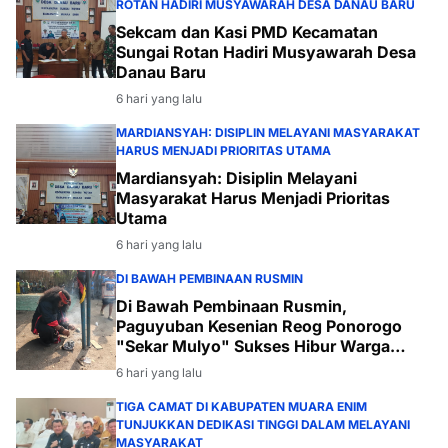
ROTAN HADIRI MUSYAWARAH DESA DANAU BARU
Sekcam dan Kasi PMD Kecamatan
Sungai Rotan Hadiri Musyawarah Desa
Danau Baru
6 hari yang lalu
MARDIANSYAH: DISIPLIN MELAYANI MASYARAKAT
HARUS MENJADI PRIORITAS UTAMA
Mardiansyah: Disiplin Melayani
Masyarakat Harus Menjadi Prioritas
Utama
6 hari yang lalu
DI BAWAH PEMBINAAN RUSMIN
Di Bawah Pembinaan Rusmin,
Paguyuban Kesenian Reog Ponorogo
"Sekar Mulyo" Sukses Hibur Warga
Desa Payabakal
6 hari yang lalu
TIGA CAMAT DI KABUPATEN MUARA ENIM
TUNJUKKAN DEDIKASI TINGGI DALAM MELAYANI
MASYARAKAT