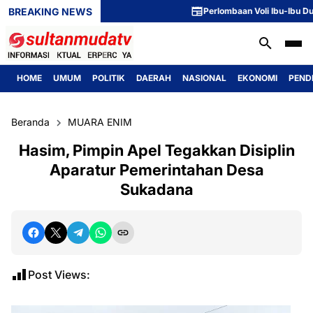
BREAKING NEWS
Perlombaan Voli Ibu-Ibu Dusun 1 
HOME
UMUM
POLITIK
DAERAH
NASIONAL
EKONOMI
PEND
Beranda
MUARA ENIM
Hasim, Pimpin Apel Tegakkan Disiplin
Aparatur Pemerintahan Desa
Sukadana
Post Views: