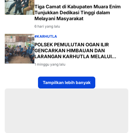
Tiga Camat di Kabupaten Muara Enim
Tunjukkan Dedikasi Tinggi dalam
Melayani Masyarakat
6 hari yang lalu
#KARHUTLA
POLSEK PEMULUTAN OGAN ILIR
GENCARKAN HIMBAUAN DAN
LARANGAN KARHUTLA MELALUI
PROGRAM TSKD (TOURING SAMBANG
1 minggu yang lalu
KE DESA-DESA
Tampilkan lebih banyak