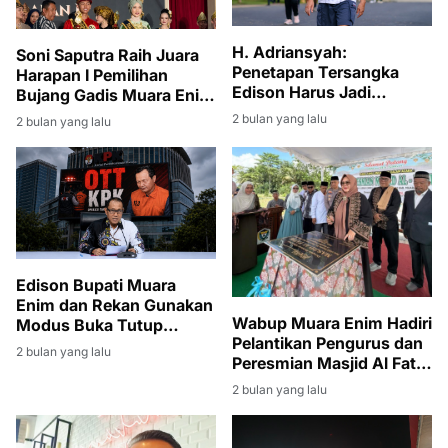
H. Adriansyah:
Soni Saputra Raih Juara
Penetapan Tersangka
Harapan I Pemilihan
Edison Harus Jadi
Bujang Gadis Muara Enim
Momentum Bersih-Bersih
2026
2 bulan yang lalu
2 bulan yang lalu
Korupsi di Muara Enim
Edison Bupati Muara
Enim dan Rekan Gunakan
Wabup Muara Enim Hadiri
Modus Buka Tutup
Pelantikan Pengurus dan
Rekening
2 bulan yang lalu
Peresmian Masjid Al Fatih
di Lubuk Ampelas
2 bulan yang lalu