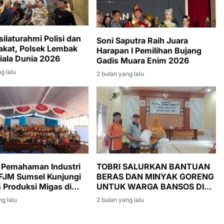
silaturahmi Polisi dan
Soni Saputra Raih Juara
kat, Polsek Lembak
Harapan I Pemilihan Bujang
iala Dunia 2026
Gadis Muara Enim 2026
g lalu
2 bulan yang lalu
 Pemahaman Industri
TOBRI SALURKAN BANTUAN
 FJM Sumsel Kunjungi
BERAS DAN MINYAK GORENG
s Produksi Migas di
UNTUK WARGA BANSOS DI
Enim
DESA DANAU BARU
ng lalu
2 bulan yang lalu