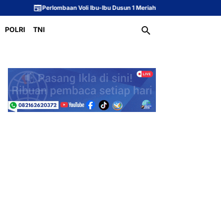
erlombaan Voli Ibu-Ibu Dusun 1 Meriahkan Peringatan HUT ke-81 Republik In
POLRI
TNI