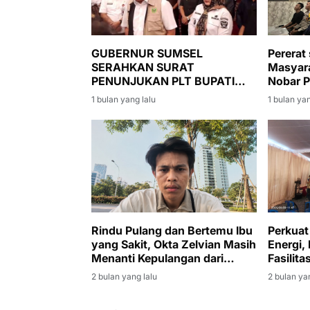
Pererat 
GUBERNUR SUMSEL
Masyara
SERAHKAN SURAT
Nobar P
PENUNJUKAN PLT BUPATI
MUARA ENIM, SUMARNI
1 bulan yan
1 bulan yang lalu
DIMINTA JAGA STABILITAS
PEMERINTAHAN DAN
PEMBANGUNAN
Rindu Pulang dan Bertemu Ibu
Perkuat
yang Sakit, Okta Zelvian Masih
Energi,
Menanti Kepulangan dari
Fasilita
Kamboja
Muara 
2 bulan yang lalu
2 bulan ya