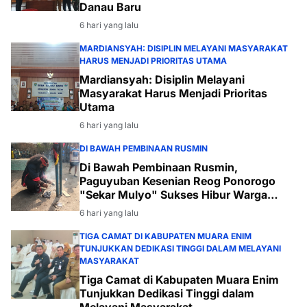
Danau Baru
6 hari yang lalu
MARDIANSYAH: DISIPLIN MELAYANI MASYARAKAT
HARUS MENJADI PRIORITAS UTAMA
Mardiansyah: Disiplin Melayani
Masyarakat Harus Menjadi Prioritas
Utama
6 hari yang lalu
DI BAWAH PEMBINAAN RUSMIN
Di Bawah Pembinaan Rusmin,
Paguyuban Kesenian Reog Ponorogo
"Sekar Mulyo" Sukses Hibur Warga
Desa Payabakal
6 hari yang lalu
TIGA CAMAT DI KABUPATEN MUARA ENIM
TUNJUKKAN DEDIKASI TINGGI DALAM MELAYANI
MASYARAKAT
Tiga Camat di Kabupaten Muara Enim
Tunjukkan Dedikasi Tinggi dalam
Melayani Masyarakat