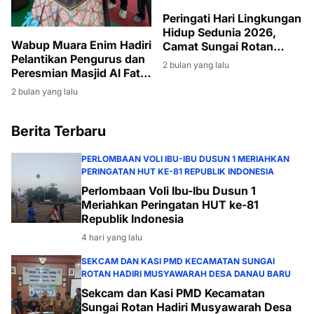
Peringati Hari Lingkungan
Hidup Sedunia 2026,
Wabup Muara Enim Hadiri
Camat Sungai Rotan
Pelantikan Pengurus dan
Pimpin Giat Jumat Bersih
2 bulan yang lalu
Peresmian Masjid Al Fatih
di Lingkungan Kantor
di Lubuk Ampelas
Kecamatan
2 bulan yang lalu
Berita Terbaru
PERLOMBAAN VOLI IBU-IBU DUSUN 1 MERIAHKAN
PERINGATAN HUT KE-81 REPUBLIK INDONESIA
Perlombaan Voli Ibu-Ibu Dusun 1
Meriahkan Peringatan HUT ke-81
Republik Indonesia
4 hari yang lalu
SEKCAM DAN KASI PMD KECAMATAN SUNGAI
ROTAN HADIRI MUSYAWARAH DESA DANAU BARU
Sekcam dan Kasi PMD Kecamatan
Sungai Rotan Hadiri Musyawarah Desa