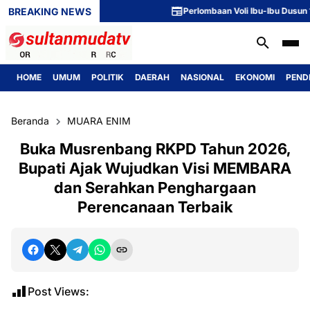
BREAKING NEWS
Perlombaan Voli Ibu-Ibu Dusun 1 Mer
HOME
UMUM
POLITIK
DAERAH
NASIONAL
EKONOMI
PEND
Beranda
MUARA ENIM
Buka Musrenbang RKPD Tahun 2026,
Bupati Ajak Wujudkan Visi MEMBARA
dan Serahkan Penghargaan
Perencanaan Terbaik
Post Views: