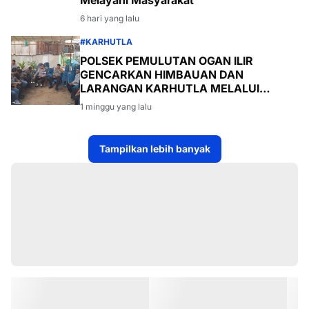
6 hari yang lalu
#KARHUTLA
POLSEK PEMULUTAN OGAN ILIR
GENCARKAN HIMBAUAN DAN
LARANGAN KARHUTLA MELALUI
PROGRAM TSKD (TOURING SAMBANG
1 minggu yang lalu
KE DESA-DESA
Tampilkan lebih banyak