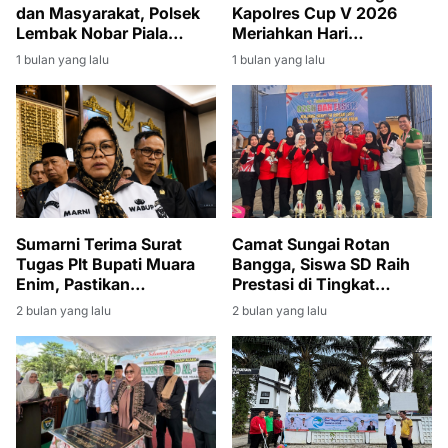
dan Masyarakat, Polsek
Kapolres Cup V 2026
Lembak Nobar Piala
Meriahkan Hari
Dunia 2026
Bhayangkara ke-80
1 bulan yang lalu
1 bulan yang lalu
Sumarni Terima Surat
Camat Sungai Rotan
Tugas Plt Bupati Muara
Bangga, Siswa SD Raih
Enim, Pastikan
Prestasi di Tingkat
Pembangunan Tetap
Kabupaten
2 bulan yang lalu
2 bulan yang lalu
Berjalan