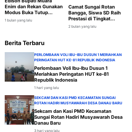
Edison Bupati Muara
Enim dan Rekan Gunakan
Camat Sungai Rotan
Modus Buka Tutup
Bangga, Siswa SD Raih
Rekening
Prestasi di Tingkat
1 bulan yang lalu
Kabupaten
2 bulan yang lalu
Berita Terbaru
PERLOMBAAN VOLI IBU-IBU DUSUN 1 MERIAHKAN
PERINGATAN HUT KE-81 REPUBLIK INDONESIA
Perlombaan Voli Ibu-Ibu Dusun 1
Meriahkan Peringatan HUT ke-81
Republik Indonesia
1 hari yang lalu
SEKCAM DAN KASI PMD KECAMATAN SUNGAI
ROTAN HADIRI MUSYAWARAH DESA DANAU BARU
Sekcam dan Kasi PMD Kecamatan
Sungai Rotan Hadiri Musyawarah Desa
Danau Baru
3 hari yang lalu