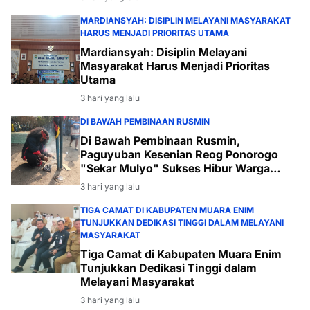
MARDIANSYAH: DISIPLIN MELAYANI MASYARAKAT
HARUS MENJADI PRIORITAS UTAMA
Mardiansyah: Disiplin Melayani
Masyarakat Harus Menjadi Prioritas
Utama
3 hari yang lalu
DI BAWAH PEMBINAAN RUSMIN
Di Bawah Pembinaan Rusmin,
Paguyuban Kesenian Reog Ponorogo
"Sekar Mulyo" Sukses Hibur Warga
Desa Payabakal
3 hari yang lalu
TIGA CAMAT DI KABUPATEN MUARA ENIM
TUNJUKKAN DEDIKASI TINGGI DALAM MELAYANI
MASYARAKAT
Tiga Camat di Kabupaten Muara Enim
Tunjukkan Dedikasi Tinggi dalam
Melayani Masyarakat
3 hari yang lalu