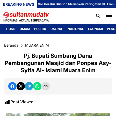
BREAKING NEWS
Perlombaan Voli Ibu-Ibu Dusun 1 Meriahkan Peringatan HUT ke-81 Repu
HOME
UMUM
POLITIK
DAERAH
NASIONAL
EKONOMI
PEND
Beranda
MUARA ENIM
Pj. Bupati Sumbang Dana
Pembangunan Masjid dan Ponpes Asy-
Syifa Al- Islami Muara Enim
Post Views: