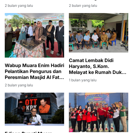
Haryanto Turut Berduka
Pimpin Giat Jumat Bersih
2 bulan yang lalu
2 bulan yang lalu
dan Melayat
di Lingkungan Kantor
Kecamatan
Camat Lembak Didi
Wabup Muara Enim Hadiri
Haryanto, S.Kom.
Pelantikan Pengurus dan
Melayat ke Rumah Duka
Peresmian Masjid Al Fatih
Istri Sekcam Gelumbang
1 bulan yang lalu
di Lubuk Ampelas
2 bulan yang lalu