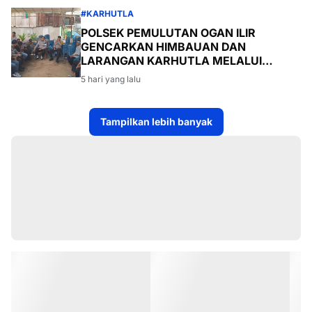
#KARHUTLA
POLSEK PEMULUTAN OGAN ILIR
GENCARKAN HIMBAUAN DAN
LARANGAN KARHUTLA MELALUI
PROGRAM TSKD (TOURING SAMBANG
5 hari yang lalu
KE DESA-DESA
Tampilkan lebih banyak