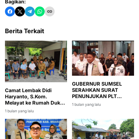
Bagikan:
Berita Terkait
GUBERNUR SUMSEL
SERAHKAN SURAT
Camat Lembak Didi
PENUNJUKAN PLT
Haryanto, S.Kom.
BUPATI MUARA ENIM,
Melayat ke Rumah Duka
1 bulan yang lalu
SUMARNI DIMINTA JAGA
Istri Sekcam Gelumbang
1 bulan yang lalu
STABILITAS
PEMERINTAHAN DAN
PEMBANGUNAN