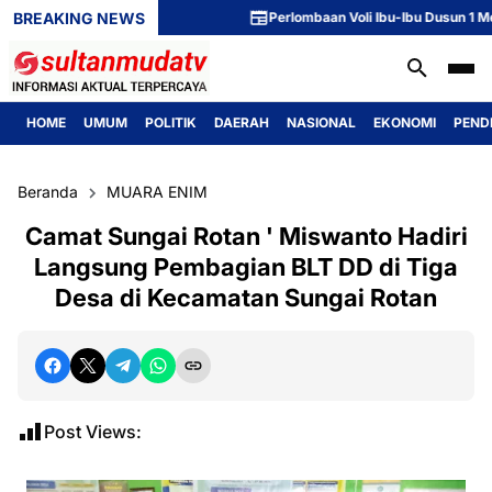
BREAKING NEWS
Perlombaan Voli Ibu-Ibu Dusun 1 Meriahka
HOME
UMUM
POLITIK
DAERAH
NASIONAL
EKONOMI
PEND
Beranda
MUARA ENIM
Camat Sungai Rotan ' Miswanto Hadiri
Langsung Pembagian BLT DD di Tiga
Desa di Kecamatan Sungai Rotan
Post Views: