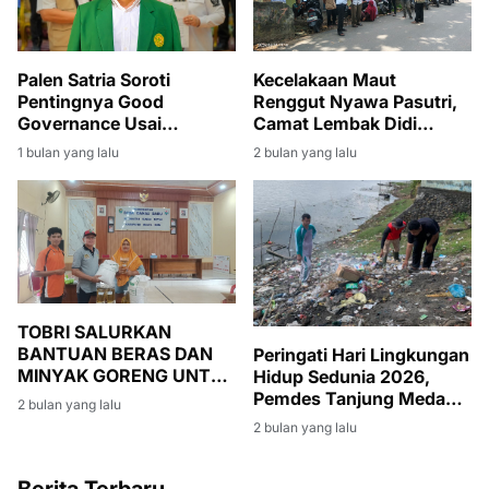
Palen Satria Soroti
Kecelakaan Maut
Pentingnya Good
Renggut Nyawa Pasutri,
Governance Usai
Camat Lembak Didi
Penyerahan SK PLT
Haryanto Turut Berduka
1 bulan yang lalu
2 bulan yang lalu
Bupati Muara Enim
dan Melayat
kepada Sumarni
TOBRI SALURKAN
BANTUAN BERAS DAN
Peringati Hari Lingkungan
MINYAK GORENG UNTUK
Hidup Sedunia 2026,
WARGA BANSOS DI
Pemdes Tanjung Medang
2 bulan yang lalu
DESA DANAU BARU
Gelar Gotong Royong
2 bulan yang lalu
Massal
Berita Terbaru