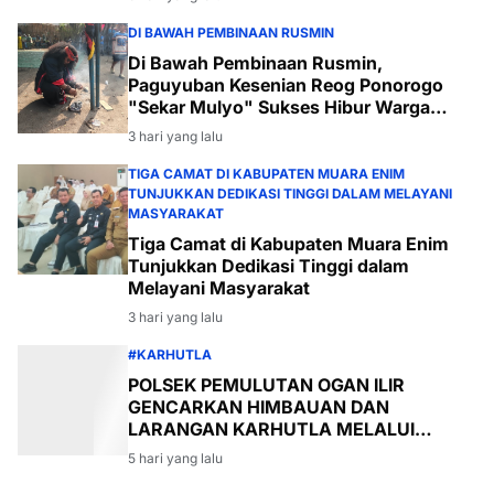
DI BAWAH PEMBINAAN RUSMIN
Di Bawah Pembinaan Rusmin,
Paguyuban Kesenian Reog Ponorogo
"Sekar Mulyo" Sukses Hibur Warga
Desa Payabakal
3 hari yang lalu
TIGA CAMAT DI KABUPATEN MUARA ENIM
TUNJUKKAN DEDIKASI TINGGI DALAM MELAYANI
MASYARAKAT
Tiga Camat di Kabupaten Muara Enim
Tunjukkan Dedikasi Tinggi dalam
Melayani Masyarakat
3 hari yang lalu
#KARHUTLA
POLSEK PEMULUTAN OGAN ILIR
GENCARKAN HIMBAUAN DAN
LARANGAN KARHUTLA MELALUI
PROGRAM TSKD (TOURING SAMBANG
5 hari yang lalu
KE DESA-DESA