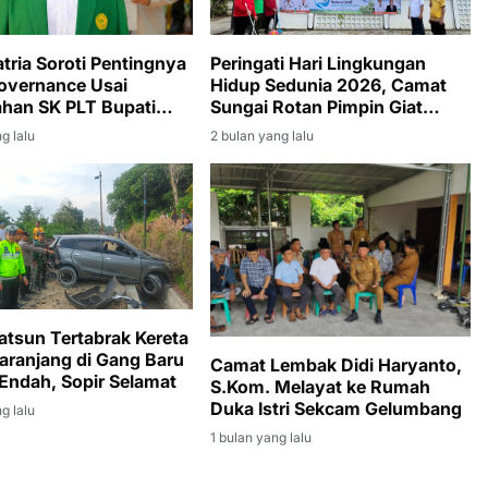
atria Soroti Pentingnya
Peringati Hari Lingkungan
overnance Usai
Hidup Sedunia 2026, Camat
han SK PLT Bupati
Sungai Rotan Pimpin Giat
Enim kepada Sumarni
Jumat Bersih di Lingkungan
g lalu
2 bulan yang lalu
Kantor Kecamatan
atsun Tertabrak Kereta
aranjang di Gang Baru
Camat Lembak Didi Haryanto,
Endah, Sopir Selamat
S.Kom. Melayat ke Rumah
Duka Istri Sekcam Gelumbang
g lalu
1 bulan yang lalu