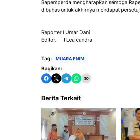
Bapemperda mengharapkan semoga Raperda
dibahas untuk akhirnya mendapat persetu
Reporter l Umar Dani
Editor. I Lea candra
Tag:
MUARA ENIM
Bagikan:
Berita Terkait