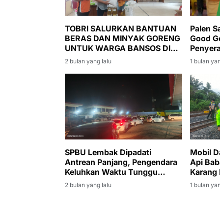
TOBRI SALURKAN BANTUAN
Palen S
BERAS DAN MINYAK GORENG
Good G
UNTUK WARGA BANSOS DI
Penyera
DESA DANAU BARU
Muara 
2 bulan yang lalu
1 bulan yan
SPBU Lembak Dipadati
Mobil D
Antrean Panjang, Pengendara
Api Bab
Keluhkan Waktu Tunggu
Karang 
Hingga Tiga Jam
2 bulan yang lalu
1 bulan yan