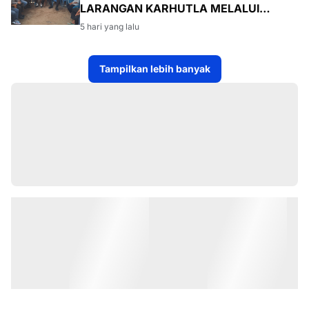
LARANGAN KARHUTLA MELALUI
PROGRAM TSKD (TOURING SAMBANG
5 hari yang lalu
KE DESA-DESA
Tampilkan lebih banyak