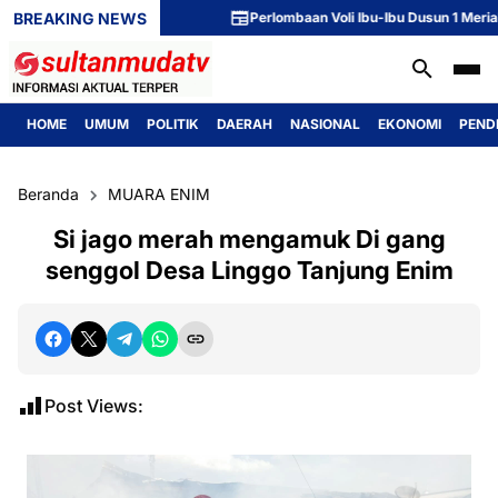
BREAKING NEWS
Perlombaan Voli Ibu-Ibu Dusun 1 Meriahkan Per
HOME
UMUM
POLITIK
DAERAH
NASIONAL
EKONOMI
PEND
Beranda
MUARA ENIM
Si jago merah mengamuk Di gang
senggol Desa Linggo Tanjung Enim
Post Views: