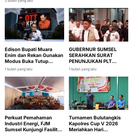
2 bulan yang lalu
Edison Bupati Muara
GUBERNUR SUMSEL
Enim dan Rekan Gunakan
SERAHKAN SURAT
Modus Buka Tutup
PENUNJUKAN PLT
Rekening
BUPATI MUARA ENIM,
1 bulan yang lalu
1 bulan yang lalu
SUMARNI DIMINTA JAGA
STABILITAS
PEMERINTAHAN DAN
PEMBANGUNAN
Perkuat Pemahaman
Turnamen Bulutangkis
Industri Energi, FJM
Kapolres Cup V 2026
Sumsel Kunjungi Fasilitas
Meriahkan Hari