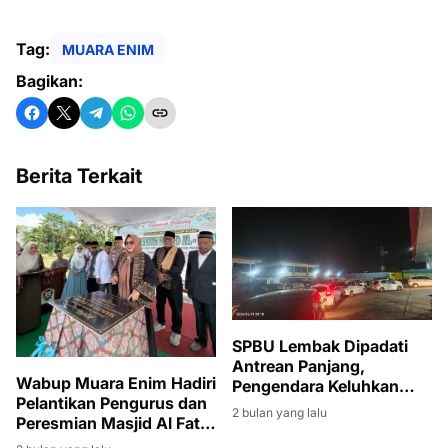
Tag:
MUARA ENIM
Bagikan:
Berita Terkait
SPBU Lembak Dipadati
Antrean Panjang,
Wabup Muara Enim Hadiri
Pengendara Keluhkan
Pelantikan Pengurus dan
Waktu Tunggu Hingga
2 bulan yang lalu
Peresmian Masjid Al Fatih
Tiga Jam
di Lubuk Ampelas