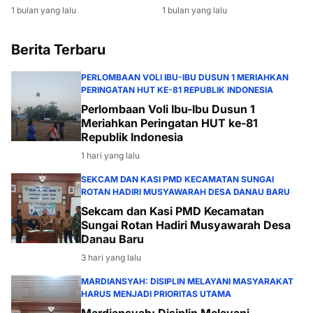
Produksi Migas di Muara
Bhayangkara ke-80
1 bulan yang lalu
1 bulan yang lalu
Enim
Berita Terbaru
PERLOMBAAN VOLI IBU-IBU DUSUN 1 MERIAHKAN
PERINGATAN HUT KE-81 REPUBLIK INDONESIA
Perlombaan Voli Ibu-Ibu Dusun 1
Meriahkan Peringatan HUT ke-81
Republik Indonesia
1 hari yang lalu
SEKCAM DAN KASI PMD KECAMATAN SUNGAI
ROTAN HADIRI MUSYAWARAH DESA DANAU BARU
Sekcam dan Kasi PMD Kecamatan
Sungai Rotan Hadiri Musyawarah Desa
Danau Baru
3 hari yang lalu
MARDIANSYAH: DISIPLIN MELAYANI MASYARAKAT
HARUS MENJADI PRIORITAS UTAMA