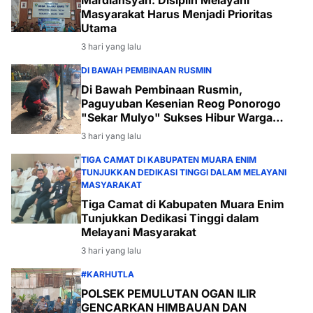
Mardiansyah: Disiplin Melayani
Masyarakat Harus Menjadi Prioritas
Utama
3 hari yang lalu
DI BAWAH PEMBINAAN RUSMIN
Di Bawah Pembinaan Rusmin,
Paguyuban Kesenian Reog Ponorogo
"Sekar Mulyo" Sukses Hibur Warga
Desa Payabakal
3 hari yang lalu
TIGA CAMAT DI KABUPATEN MUARA ENIM
TUNJUKKAN DEDIKASI TINGGI DALAM MELAYANI
MASYARAKAT
Tiga Camat di Kabupaten Muara Enim
Tunjukkan Dedikasi Tinggi dalam
Melayani Masyarakat
3 hari yang lalu
#KARHUTLA
POLSEK PEMULUTAN OGAN ILIR
GENCARKAN HIMBAUAN DAN