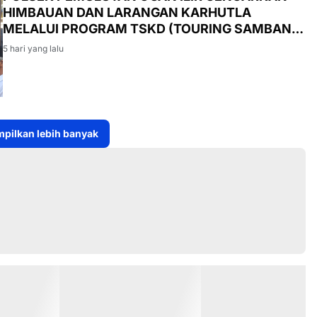
HIMBAUAN DAN LARANGAN KARHUTLA
MELALUI PROGRAM TSKD (TOURING SAMBANG
KE DESA-DESA
5 hari yang lalu
pilkan lebih banyak