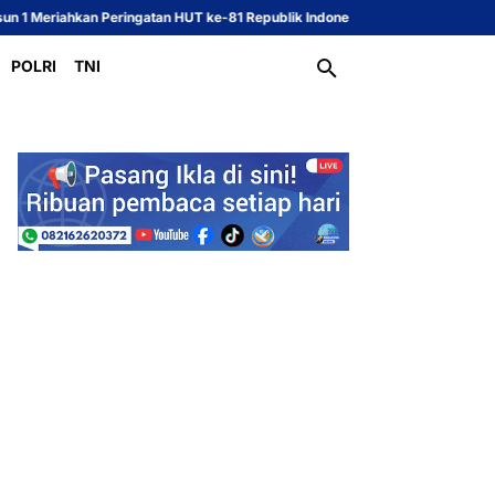
kan Peringatan HUT ke-81 Republik Indonesia
Sekcam dan Kasi PMD Kecama
POLRI
TNI