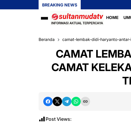
BREAKING NEWS
HOME
UM
Beranda
camat-lembak-didi-haryanto-anta
CAMAT LEMBA
CAMAT KELEKA
T
Post Views: