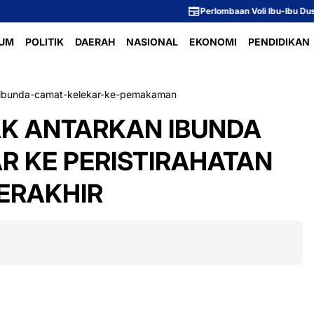
Perlombaan Voli Ibu-Ibu Dusun 1 Meriah
UM
POLITIK
DAERAH
NASIONAL
EKONOMI
PENDIDIKAN
r-ibunda-camat-kelekar-ke-pemakaman
K ANTARKAN IBUNDA
R KE PERISTIRAHATAN
ERAKHIR