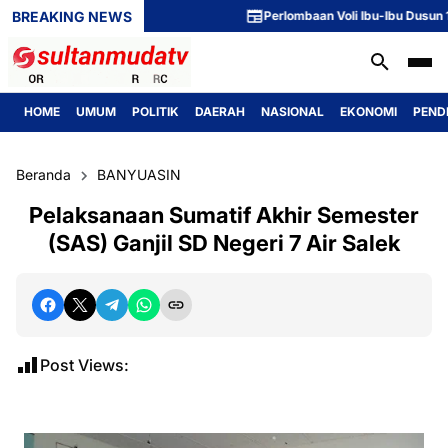
BREAKING NEWS
Perlombaan Voli Ibu-Ibu Dusun 1 Meri
HOME
UMUM
POLITIK
DAERAH
NASIONAL
EKONOMI
PEND
Beranda
BANYUASIN
Pelaksanaan Sumatif Akhir Semester
(SAS) Ganjil SD Negeri 7 Air Salek
Post Views: