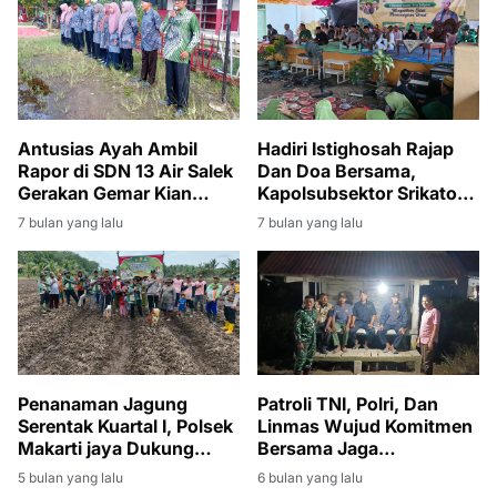
Antusias Ayah Ambil
Hadiri Istighosah Rajap
Rapor di SDN 13 Air Salek
Dan Doa Bersama,
Gerakan Gemar Kian
Kapolsubsektor Srikaton
Menggema
Ajak Warga Bijak Dalam
7 bulan yang lalu
7 bulan yang lalu
Bermedsos
Penanaman Jagung
Patroli TNI, Polri, Dan
Serentak Kuartal I, Polsek
Linmas Wujud Komitmen
Makarti jaya Dukung
Bersama Jaga
Swasembada Pangan
Kamtibmas Desa Bintaran
5 bulan yang lalu
6 bulan yang lalu
2026