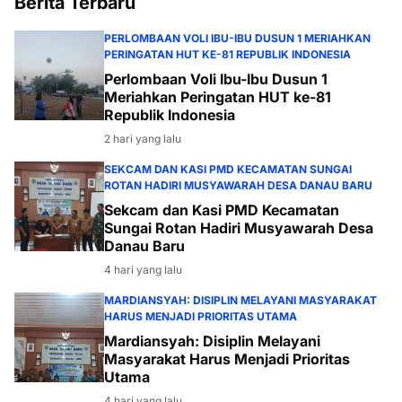
Berita Terbaru
PERLOMBAAN VOLI IBU-IBU DUSUN 1 MERIAHKAN
PERINGATAN HUT KE-81 REPUBLIK INDONESIA
Perlombaan Voli Ibu-Ibu Dusun 1
Meriahkan Peringatan HUT ke-81
Republik Indonesia
2 hari yang lalu
SEKCAM DAN KASI PMD KECAMATAN SUNGAI
ROTAN HADIRI MUSYAWARAH DESA DANAU BARU
Sekcam dan Kasi PMD Kecamatan
Sungai Rotan Hadiri Musyawarah Desa
Danau Baru
4 hari yang lalu
MARDIANSYAH: DISIPLIN MELAYANI MASYARAKAT
HARUS MENJADI PRIORITAS UTAMA
Mardiansyah: Disiplin Melayani
Masyarakat Harus Menjadi Prioritas
Utama
4 hari yang lalu