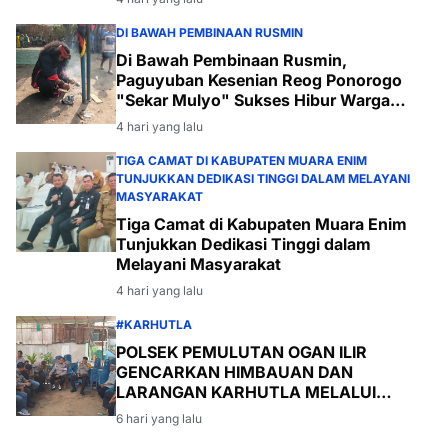
DI BAWAH PEMBINAAN RUSMIN
Di Bawah Pembinaan Rusmin,
Paguyuban Kesenian Reog Ponorogo
"Sekar Mulyo" Sukses Hibur Warga
Desa Payabakal
4 hari yang lalu
TIGA CAMAT DI KABUPATEN MUARA ENIM
TUNJUKKAN DEDIKASI TINGGI DALAM MELAYANI
MASYARAKAT
Tiga Camat di Kabupaten Muara Enim
Tunjukkan Dedikasi Tinggi dalam
Melayani Masyarakat
4 hari yang lalu
#KARHUTLA
POLSEK PEMULUTAN OGAN ILIR
GENCARKAN HIMBAUAN DAN
LARANGAN KARHUTLA MELALUI
PROGRAM TSKD (TOURING SAMBANG
6 hari yang lalu
KE DESA-DESA