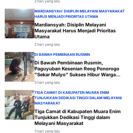
2 hari yang lalu
MARDIANSYAH: DISIPLIN MELAYANI MASYARAKAT
HARUS MENJADI PRIORITAS UTAMA
Mardiansyah: Disiplin Melayani
Masyarakat Harus Menjadi Prioritas
Utama
2 hari yang lalu
DI BAWAH PEMBINAAN RUSMIN
Di Bawah Pembinaan Rusmin,
Paguyuban Kesenian Reog Ponorogo
"Sekar Mulyo" Sukses Hibur Warga
Desa Payabakal
3 hari yang lalu
TIGA CAMAT DI KABUPATEN MUARA ENIM
TUNJUKKAN DEDIKASI TINGGI DALAM MELAYANI
MASYARAKAT
Tiga Camat di Kabupaten Muara Enim
Tunjukkan Dedikasi Tinggi dalam
Melayani Masyarakat
3 hari yang lalu