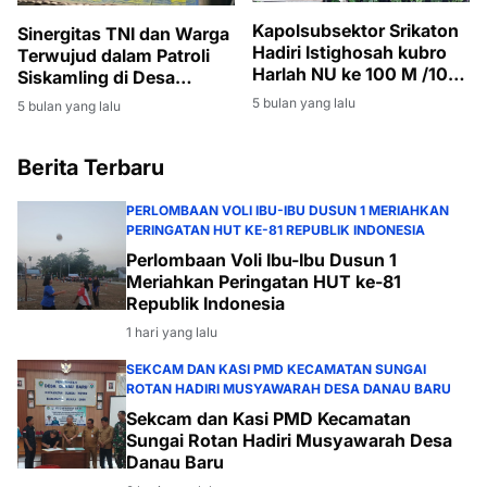
Kapolsubsektor Srikaton
Sinergitas TNI dan Warga
Hadiri Istighosah kubro
Terwujud dalam Patroli
Harlah NU ke 100 M /103
Siskamling di Desa
H pastikan Kegiatan
Bintaran Banyuasin
5 bulan yang lalu
5 bulan yang lalu
Keagamaan Berjalan
Aman dan Kondusif
Berita Terbaru
PERLOMBAAN VOLI IBU-IBU DUSUN 1 MERIAHKAN
PERINGATAN HUT KE-81 REPUBLIK INDONESIA
Perlombaan Voli Ibu-Ibu Dusun 1
Meriahkan Peringatan HUT ke-81
Republik Indonesia
1 hari yang lalu
SEKCAM DAN KASI PMD KECAMATAN SUNGAI
ROTAN HADIRI MUSYAWARAH DESA DANAU BARU
Sekcam dan Kasi PMD Kecamatan
Sungai Rotan Hadiri Musyawarah Desa
Danau Baru