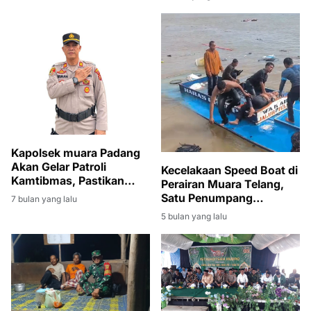
Kapolsek muara Padang
Akan Gelar Patroli
Kecelakaan Speed Boat di
Kamtibmas, Pastikan
Perairan Muara Telang,
Tahun Baru 2026 Aman
Satu Penumpang
7 bulan yang lalu
dan Kondusif
Meninggal Dunia
5 bulan yang lalu