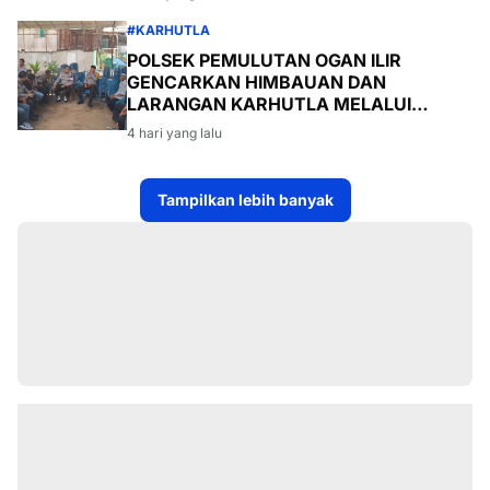
#KARHUTLA
POLSEK PEMULUTAN OGAN ILIR
GENCARKAN HIMBAUAN DAN
LARANGAN KARHUTLA MELALUI
PROGRAM TSKD (TOURING SAMBANG
4 hari yang lalu
KE DESA-DESA
Tampilkan lebih banyak