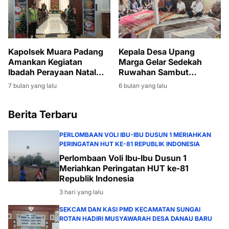
Kapolsek Muara Padang
Kepala Desa Upang
Amankan Kegiatan
Marga Gelar Sedekah
Ibadah Perayaan Natal
Ruwahan Sambut
Tahun 2025
Ramadan 1447 H
7 bulan yang lalu
6 bulan yang lalu
Berita Terbaru
PERLOMBAAN VOLI IBU-IBU DUSUN 1 MERIAHKAN
PERINGATAN HUT KE-81 REPUBLIK INDONESIA
Perlombaan Voli Ibu-Ibu Dusun 1
Meriahkan Peringatan HUT ke-81
Republik Indonesia
3 hari yang lalu
SEKCAM DAN KASI PMD KECAMATAN SUNGAI
ROTAN HADIRI MUSYAWARAH DESA DANAU BARU