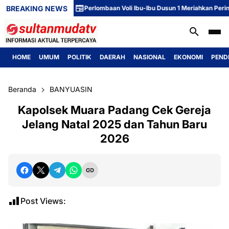
BREAKING NEWS
Perlombaan Voli Ibu-Ibu Dusun 1 Meriahkan Peringata
HOME
UMUM
POLITIK
DAERAH
NASIONAL
EKONOMI
PEND
Beranda
BANYUASIN
Kapolsek Muara Padang Cek Gereja
Jelang Natal 2025 dan Tahun Baru
2026
Post Views: