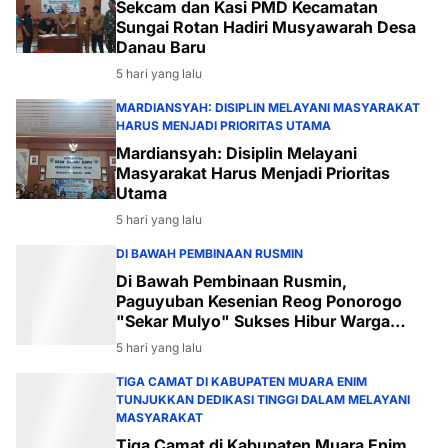
Sekcam dan Kasi PMD Kecamatan
Sungai Rotan Hadiri Musyawarah Desa
Danau Baru
5 hari yang lalu
MARDIANSYAH: DISIPLIN MELAYANI MASYARAKAT
HARUS MENJADI PRIORITAS UTAMA
Mardiansyah: Disiplin Melayani
Masyarakat Harus Menjadi Prioritas
Utama
5 hari yang lalu
DI BAWAH PEMBINAAN RUSMIN
Di Bawah Pembinaan Rusmin,
Paguyuban Kesenian Reog Ponorogo
"Sekar Mulyo" Sukses Hibur Warga
Desa Payabakal
5 hari yang lalu
TIGA CAMAT DI KABUPATEN MUARA ENIM
TUNJUKKAN DEDIKASI TINGGI DALAM MELAYANI
MASYARAKAT
Tiga Camat di Kabupaten Muara Enim