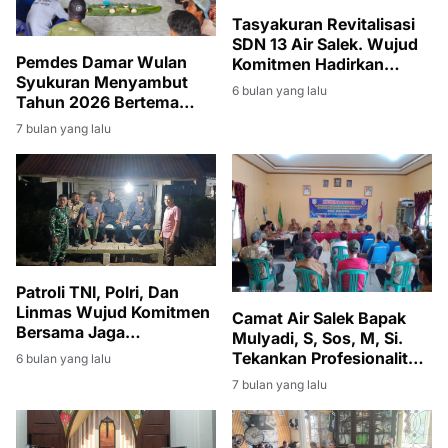
Tasyakuran Revitalisasi
SDN 13 Air Salek. Wujud
Pemdes Damar Wulan
Komitmen Hadirkan
Syukuran Menyambut
Sekolah Aman dan Layak
6 bulan yang lalu
Tahun 2026 Bertema
"AKUR " Amanah
7 bulan yang lalu
Kebersamaan Unggul Dan
Religius
Patroli TNI, Polri, Dan
Linmas Wujud Komitmen
Camat Air Salek Bapak
Bersama Jaga
Mulyadi, S, Sos, M, Si.
Kamtibmas Desa Bintaran
Tekankan Profesionalitas
6 bulan yang lalu
dan Transparansi
7 bulan yang lalu
Pemerintah Desa