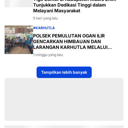
Tunjukkan Dedikasi Tinggi dalam
Melayani Masyarakat
5 hari yang lalu
#KARHUTLA
POLSEK PEMULUTAN OGAN ILIR
GENCARKAN HIMBAUAN DAN
LARANGAN KARHUTLA MELALUI
PROGRAM TSKD (TOURING SAMBANG
1 minggu yang lalu
KE DESA-DESA
Tampilkan lebih banyak