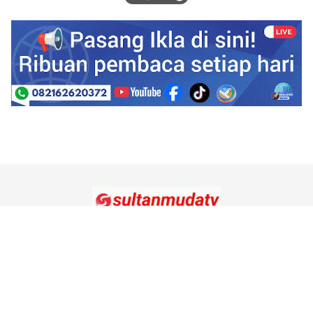
Tentang Kami
Redaksi
Kode Etik Jurnalistik
Pedoman Media Siber
Hubungi Kami