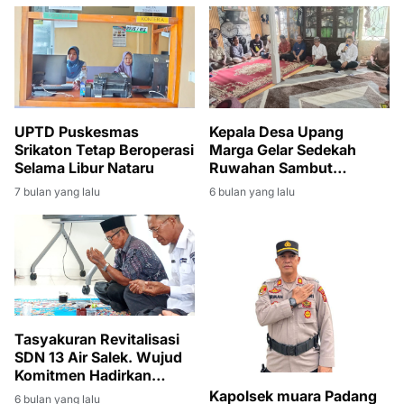
UPTD Puskesmas
Kepala Desa Upang
Srikaton Tetap Beroperasi
Marga Gelar Sedekah
Selama Libur Nataru
Ruwahan Sambut
Ramadan 1447 H
7 bulan yang lalu
6 bulan yang lalu
Tasyakuran Revitalisasi
SDN 13 Air Salek. Wujud
Komitmen Hadirkan
Sekolah Aman dan Layak
Kapolsek muara Padang
6 bulan yang lalu