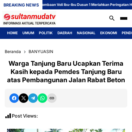
BREAKING NEWS
Perlombaan Voli Ibu-Ibu Dusun 1 Meriahkan Peringatan HUT ke
HOME
UMUM
POLITIK
DAERAH
NASIONAL
EKONOMI
PEND
Beranda
BANYUASIN
Warga Tanjung Baru Ucapkan Terima
Kasih kepada Pemdes Tanjung Baru
atas Pembangunan Jalan Rabat Beton
Post Views: