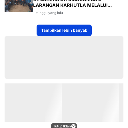
LARANGAN KARHUTLA MELALUI
PROGRAM TSKD (TOURING SAMBANG
1 minggu yang lalu
KE DESA-DESA
Tampilkan lebih banyak
Tutup Iklan