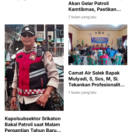
Akan Gelar Patroli
Kamtibmas, Pastikan
Tahun Baru 2026 Aman
7 bulan yang lalu
dan Kondusif
Camat Air Salek Bapak
Mulyadi, S, Sos, M, Si.
Tekankan Profesionalitas
dan Transparansi
7 bulan yang lalu
Pemerintah Desa
Kapolsubsektor Srikaton
Bakal Patroli saat Malam
Pergantian Tahun Baru