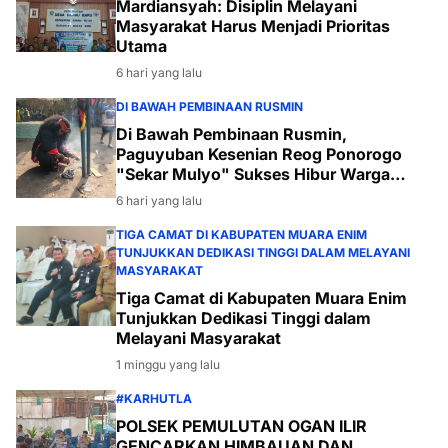
Mardiansyah: Disiplin Melayani
Masyarakat Harus Menjadi Prioritas
Utama
6 hari yang lalu
DI BAWAH PEMBINAAN RUSMIN
Di Bawah Pembinaan Rusmin,
Paguyuban Kesenian Reog Ponorogo
"Sekar Mulyo" Sukses Hibur Warga
Desa Payabakal
6 hari yang lalu
TIGA CAMAT DI KABUPATEN MUARA ENIM
TUNJUKKAN DEDIKASI TINGGI DALAM MELAYANI
MASYARAKAT
Tiga Camat di Kabupaten Muara Enim
Tunjukkan Dedikasi Tinggi dalam
Melayani Masyarakat
1 minggu yang lalu
#KARHUTLA
POLSEK PEMULUTAN OGAN ILIR
GENCARKAN HIMBAUAN DAN