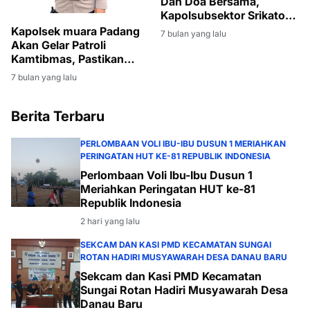
Dan Doa Bersama,
Kapolsubsektor Srikaton
Ajak Warga Bijak Dalam
Kapolsek muara Padang
7 bulan yang lalu
Bermedsos
Akan Gelar Patroli
Kamtibmas, Pastikan
Tahun Baru 2026 Aman
7 bulan yang lalu
dan Kondusif
Berita Terbaru
PERLOMBAAN VOLI IBU-IBU DUSUN 1 MERIAHKAN
PERINGATAN HUT KE-81 REPUBLIK INDONESIA
Perlombaan Voli Ibu-Ibu Dusun 1
Meriahkan Peringatan HUT ke-81
Republik Indonesia
2 hari yang lalu
SEKCAM DAN KASI PMD KECAMATAN SUNGAI
ROTAN HADIRI MUSYAWARAH DESA DANAU BARU
Sekcam dan Kasi PMD Kecamatan
Sungai Rotan Hadiri Musyawarah Desa
Danau Baru