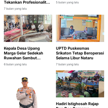
Swasembada Pangan
Tekankan Profesionalitas
5 bulan yang lalu
2026
dan Transparansi
7 bulan yang lalu
Pemerintah Desa
Kepala Desa Upang
UPTD Puskesmas
Marga Gelar Sedekah
Srikaton Tetap Beroperasi
Ruwahan Sambut
Selama Libur Nataru
Ramadan 1447 H
6 bulan yang lalu
7 bulan yang lalu
Hadiri Istighosah Rajap