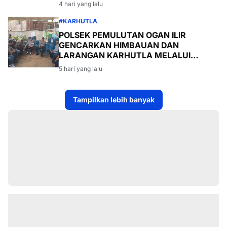
4 hari yang lalu
#KARHUTLA
POLSEK PEMULUTAN OGAN ILIR
GENCARKAN HIMBAUAN DAN
LARANGAN KARHUTLA MELALUI
PROGRAM TSKD (TOURING SAMBANG
5 hari yang lalu
KE DESA-DESA
Tampilkan lebih banyak