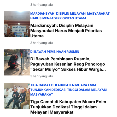
3 hari yang lalu
MARDIANSYAH: DISIPLIN MELAYANI MASYARAKAT
HARUS MENJADI PRIORITAS UTAMA
Mardiansyah: Disiplin Melayani
Masyarakat Harus Menjadi Prioritas
Utama
3 hari yang lalu
DI BAWAH PEMBINAAN RUSMIN
Di Bawah Pembinaan Rusmin,
Paguyuban Kesenian Reog Ponorogo
"Sekar Mulyo" Sukses Hibur Warga
Desa Payabakal
3 hari yang lalu
TIGA CAMAT DI KABUPATEN MUARA ENIM
TUNJUKKAN DEDIKASI TINGGI DALAM MELAYANI
MASYARAKAT
Tiga Camat di Kabupaten Muara Enim
Tunjukkan Dedikasi Tinggi dalam
Melayani Masyarakat