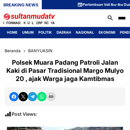
BREAKING NEWS
Perlombaan Voli Ibu-Ibu Dusun 1
HOME
UMUM
POLITIK
DAERAH
NASIONAL
EKONOMI
PEND
Beranda
BANYUASIN
Polsek Muara Padang Patroli Jalan
Kaki di Pasar Tradisional Margo Mulyo
20 , ajak Warga jaga Kamtibmas
Post Views: