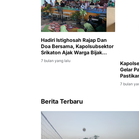
Hadiri Istighosah Rajap Dan
Doa Bersama, Kapolsubsektor
Srikaton Ajak Warga Bijak
Dalam Bermedsos
7 bulan yang lalu
Kapols
Gelar P
Pastika
Aman d
7 bulan ya
Berita Terbaru