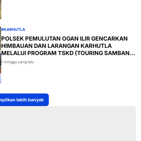
#KARHUTLA
POLSEK PEMULUTAN OGAN ILIR GENCARKAN
HIMBAUAN DAN LARANGAN KARHUTLA
MELALUI PROGRAM TSKD (TOURING SAMBANG
KE DESA-DESA
1 minggu yang lalu
pilkan lebih banyak