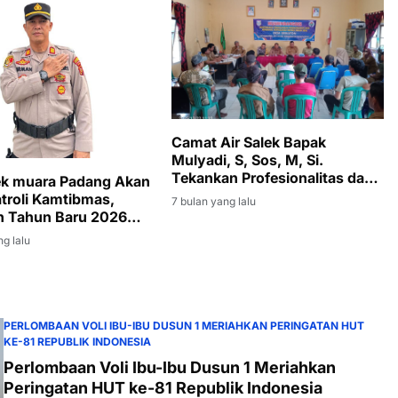
Camat Air Salek Bapak
Mulyadi, S, Sos, M, Si.
Tekankan Profesionalitas dan
ek muara Padang Akan
Transparansi Pemerintah Desa
atroli Kamtibmas,
7 bulan yang lalu
n Tahun Baru 2026
an Kondusif
ng lalu
PERLOMBAAN VOLI IBU-IBU DUSUN 1 MERIAHKAN PERINGATAN HUT
KE-81 REPUBLIK INDONESIA
Perlombaan Voli Ibu-Ibu Dusun 1 Meriahkan
Peringatan HUT ke-81 Republik Indonesia