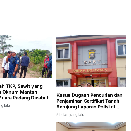
lah TKP, Sawit yang
m Oknum Mantan
Kasus Dugaan Pencurian dan
uara Padang Dicabut
Penjaminan Sertifikat Tanah
ng lalu
Berujung Laporan Polisi di
Polres Banyuasin
5 bulan yang lalu