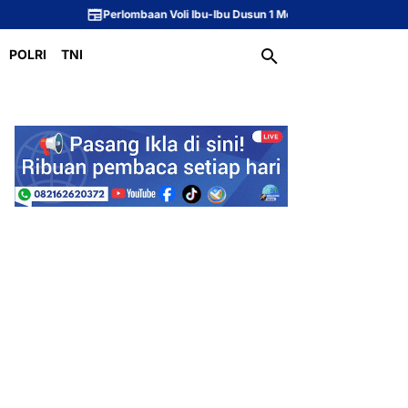
Perlombaan Voli Ibu-Ibu Dusun 1 Meriahkan Peringatan HUT ke-81 Republik
POLRI
TNI