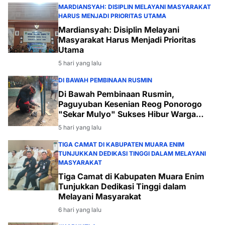
MARDIANSYAH: DISIPLIN MELAYANI MASYARAKAT
HARUS MENJADI PRIORITAS UTAMA
Mardiansyah: Disiplin Melayani
Masyarakat Harus Menjadi Prioritas
Utama
5 hari yang lalu
DI BAWAH PEMBINAAN RUSMIN
Di Bawah Pembinaan Rusmin,
Paguyuban Kesenian Reog Ponorogo
"Sekar Mulyo" Sukses Hibur Warga
Desa Payabakal
5 hari yang lalu
TIGA CAMAT DI KABUPATEN MUARA ENIM
TUNJUKKAN DEDIKASI TINGGI DALAM MELAYANI
MASYARAKAT
Tiga Camat di Kabupaten Muara Enim
Tunjukkan Dedikasi Tinggi dalam
Melayani Masyarakat
6 hari yang lalu