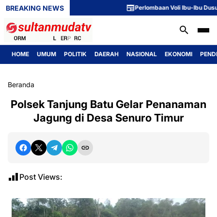
BREAKING NEWS
Perlombaan Voli Ibu-Ibu Dusun 1 
HOME
UMUM
POLITIK
DAERAH
NASIONAL
EKONOMI
PEND
Beranda
Polsek Tanjung Batu Gelar Penanaman
Jagung di Desa Senuro Timur
Post Views: