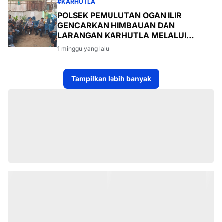
#KARHUTLA
POLSEK PEMULUTAN OGAN ILIR
GENCARKAN HIMBAUAN DAN
LARANGAN KARHUTLA MELALUI
PROGRAM TSKD (TOURING SAMBANG
1 minggu yang lalu
KE DESA-DESA
Tampilkan lebih banyak