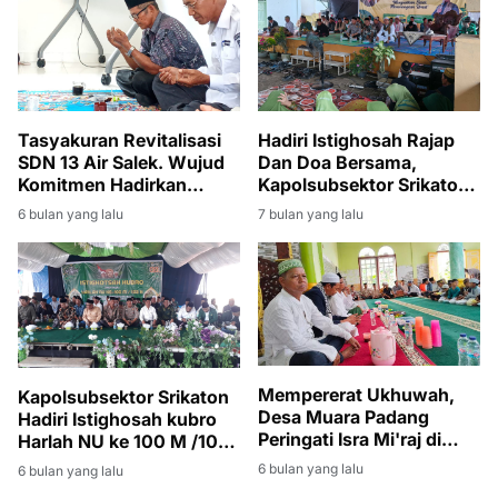
Tasyakuran Revitalisasi
Hadiri Istighosah Rajap
SDN 13 Air Salek. Wujud
Dan Doa Bersama,
Komitmen Hadirkan
Kapolsubsektor Srikaton
Sekolah Aman dan Layak
Ajak Warga Bijak Dalam
6 bulan yang lalu
7 bulan yang lalu
Bermedsos
Mempererat Ukhuwah,
Kapolsubsektor Srikaton
Desa Muara Padang
Hadiri Istighosah kubro
Peringati Isra Mi'raj di
Harlah NU ke 100 M /103
Masjid Nur Istiqomah
H pastikan Kegiatan
6 bulan yang lalu
6 bulan yang lalu
Keagamaan Berjalan