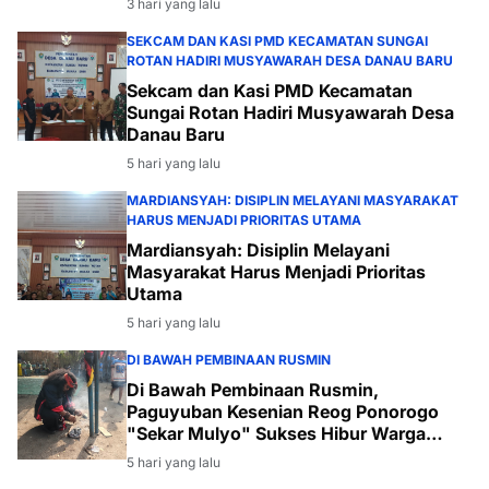
3 hari yang lalu
SEKCAM DAN KASI PMD KECAMATAN SUNGAI
ROTAN HADIRI MUSYAWARAH DESA DANAU BARU
Sekcam dan Kasi PMD Kecamatan
Sungai Rotan Hadiri Musyawarah Desa
Danau Baru
5 hari yang lalu
MARDIANSYAH: DISIPLIN MELAYANI MASYARAKAT
HARUS MENJADI PRIORITAS UTAMA
Mardiansyah: Disiplin Melayani
Masyarakat Harus Menjadi Prioritas
Utama
5 hari yang lalu
DI BAWAH PEMBINAAN RUSMIN
Di Bawah Pembinaan Rusmin,
Paguyuban Kesenian Reog Ponorogo
"Sekar Mulyo" Sukses Hibur Warga
Desa Payabakal
5 hari yang lalu