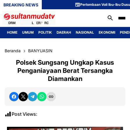
BREAKING NEWS
Perlombaan Voli Ibu-Ibu Dusun 1 Me
HOME
UMUM
POLITIK
DAERAH
NASIONAL
EKONOMI
PEND
Beranda
BANYUASIN
Polsek Sungsang Ungkap Kasus
Penganiayaan Berat Tersangka
Diamankan
Post Views: