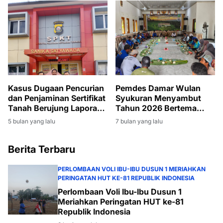
Aman dan Kondusif
Kasus Dugaan Pencurian
Pemdes Damar Wulan
dan Penjaminan Sertifikat
Syukuran Menyambut
Tanah Berujung Laporan
Tahun 2026 Bertema
Polisi di Polres Banyuasin
"AKUR " Amanah
5 bulan yang lalu
7 bulan yang lalu
Kebersamaan Unggul Dan
Religius
Berita Terbaru
PERLOMBAAN VOLI IBU-IBU DUSUN 1 MERIAHKAN
PERINGATAN HUT KE-81 REPUBLIK INDONESIA
Perlombaan Voli Ibu-Ibu Dusun 1
Meriahkan Peringatan HUT ke-81
Republik Indonesia