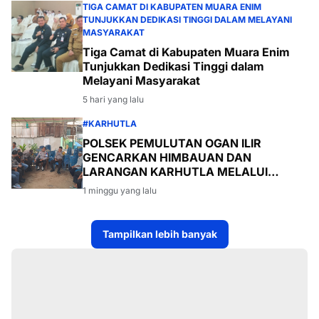
TIGA CAMAT DI KABUPATEN MUARA ENIM
TUNJUKKAN DEDIKASI TINGGI DALAM MELAYANI
MASYARAKAT
Tiga Camat di Kabupaten Muara Enim
Tunjukkan Dedikasi Tinggi dalam
Melayani Masyarakat
5 hari yang lalu
#KARHUTLA
POLSEK PEMULUTAN OGAN ILIR
GENCARKAN HIMBAUAN DAN
LARANGAN KARHUTLA MELALUI
PROGRAM TSKD (TOURING SAMBANG
1 minggu yang lalu
KE DESA-DESA
Tampilkan lebih banyak