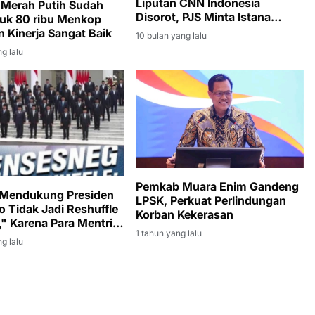
Liputan CNN Indonesia
Merah Putih Sudah
Disorot, PJS Minta Istana
uk 80 ribu Menkop
Klarifikasi
n Kinerja Sangat Baik
10 bulan yang lalu
g lalu
Pemkab Muara Enim Gandeng
 Mendukung Presiden
LPSK, Perkuat Perlindungan
 Tidak Jadi Reshuffle
Korban Kekerasan
," Karena Para Mentri
1 tahun yang lalu
Cukup Baik
g lalu