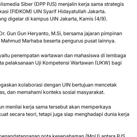
ismedia Siber (DPP PJS) menjalin kerja sama strategis
si (FIDKOM) UIN Syarif Hidayatullah Jakarta.
ng digelar di kampus UIN Jakarta, Kamis (4/9).
r. Gun Gun Heryanto, M.Si, bersama jajaran pimpinan
m Mahmud Marhaba beserta pengurus pusat lainnya.
, yaitu penempatan wartawan dan mahasiswa di lembaga
 serta pelaksanaan Uji Kompetensi Wartawan (UKW) bagi
askan kolaborasi dengan UIN bertujuan mencetak
itas, dan memahami konteks sosial masyarakat.
un menilai kerja sama tersebut akan memperkaya
t secara teori, tetapi juga siap menghadapi dunia kerja
u penandatanganan nota kesepahaman (MoU) antara PJS