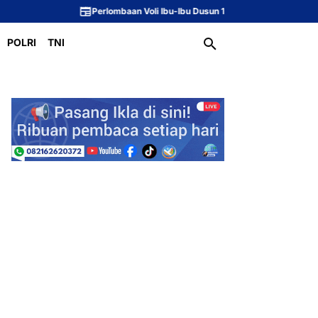
Perlombaan Voli Ibu-Ibu Dusun 1 Meriahkan Peringatan HUT ke-81 Republ
POLRI
TNI