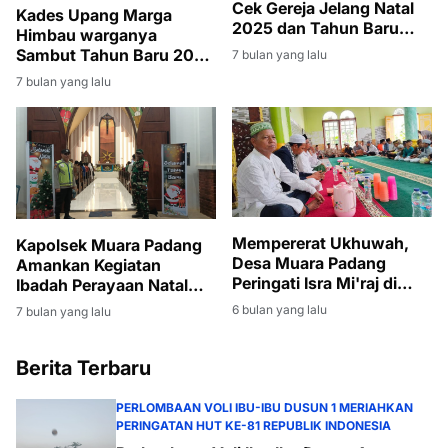
Cek Gereja Jelang Natal
Kades Upang Marga
2025 dan Tahun Baru
Himbau warganya
2026
Sambut Tahun Baru 2026
7 bulan yang lalu
Dengan Doa Dan
7 bulan yang lalu
Sholawat, Saatnya
Indonesia Dipeluk Doa
Bersama
Mempererat Ukhuwah,
Kapolsek Muara Padang
Desa Muara Padang
Amankan Kegiatan
Peringati Isra Mi'raj di
Ibadah Perayaan Natal
Masjid Nur Istiqomah
Tahun 2025
6 bulan yang lalu
7 bulan yang lalu
Berita Terbaru
PERLOMBAAN VOLI IBU-IBU DUSUN 1 MERIAHKAN
PERINGATAN HUT KE-81 REPUBLIK INDONESIA