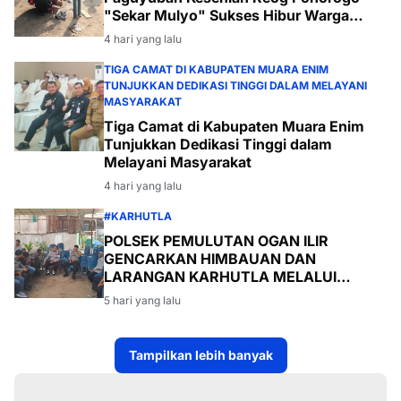
"Sekar Mulyo" Sukses Hibur Warga
Desa Payabakal
4 hari yang lalu
TIGA CAMAT DI KABUPATEN MUARA ENIM
TUNJUKKAN DEDIKASI TINGGI DALAM MELAYANI
MASYARAKAT
Tiga Camat di Kabupaten Muara Enim
Tunjukkan Dedikasi Tinggi dalam
Melayani Masyarakat
4 hari yang lalu
#KARHUTLA
POLSEK PEMULUTAN OGAN ILIR
GENCARKAN HIMBAUAN DAN
LARANGAN KARHUTLA MELALUI
PROGRAM TSKD (TOURING SAMBANG
5 hari yang lalu
KE DESA-DESA
Tampilkan lebih banyak