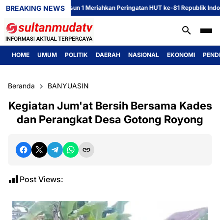
BREAKING NEWS
Voli Ibu-Ibu Dusun 1 Meriahkan Peringatan HUT ke-81 Republik Indonesia
HOME
UMUM
POLITIK
DAERAH
NASIONAL
EKONOMI
PEND
Beranda
BANYUASIN
Kegiatan Jum'at Bersih Bersama Kades
dan Perangkat Desa Gotong Royong
Post Views: