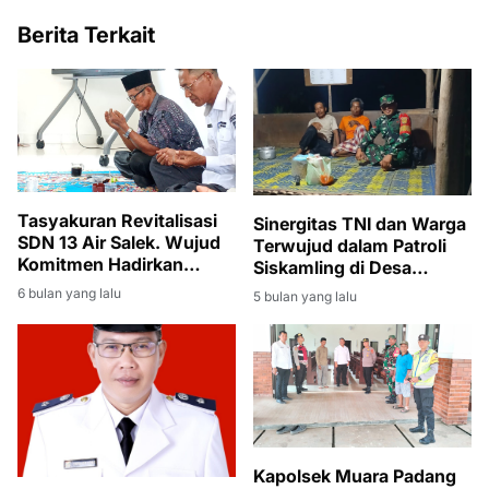
Berita Terkait
Tasyakuran Revitalisasi
Sinergitas TNI dan Warga
SDN 13 Air Salek. Wujud
Terwujud dalam Patroli
Komitmen Hadirkan
Siskamling di Desa
Sekolah Aman dan Layak
Bintaran Banyuasin
6 bulan yang lalu
5 bulan yang lalu
Kapolsek Muara Padang