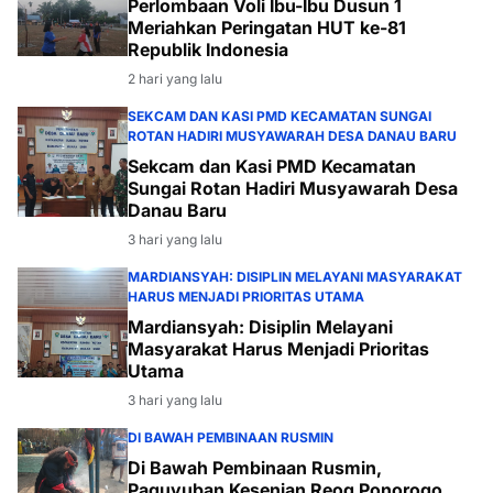
Perlombaan Voli Ibu-Ibu Dusun 1
Meriahkan Peringatan HUT ke-81
Republik Indonesia
2 hari yang lalu
SEKCAM DAN KASI PMD KECAMATAN SUNGAI
ROTAN HADIRI MUSYAWARAH DESA DANAU BARU
Sekcam dan Kasi PMD Kecamatan
Sungai Rotan Hadiri Musyawarah Desa
Danau Baru
3 hari yang lalu
MARDIANSYAH: DISIPLIN MELAYANI MASYARAKAT
HARUS MENJADI PRIORITAS UTAMA
Mardiansyah: Disiplin Melayani
Masyarakat Harus Menjadi Prioritas
Utama
3 hari yang lalu
DI BAWAH PEMBINAAN RUSMIN
Di Bawah Pembinaan Rusmin,
Paguyuban Kesenian Reog Ponorogo