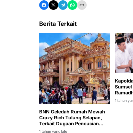
Berita Terkait
Kapolda
Sumsel 
Ramadha
1 tahun yan
BNN Geledah Rumah Mewah
Crazy Rich Tulung Selapan,
Terkait Dugaan Pencucian
Uang Narkotika
1 tahun yang lalu