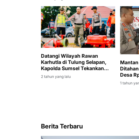
Datangi Wilayah Rawan
Karhutla di Tulung Selapan,
Mantan 
Kapolda Sumsel Tekankan
Ditahan
Pentingnya Kesadaran dan
Desa Rp 
2 tahun yang lalu
Sinergi Semua Elemen
1 tahun yan
Berita Terbaru