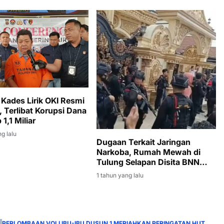
Kades Lirik OKI Resmi
, Terlibat Korupsi Dana
1,1 Miliar
g lalu
Dugaan Terkait Jaringan
Narkoba, Rumah Mewah di
Tulung Selapan Disita BNN
dan Brimob
1 tahun yang lalu
PERLOMBAAN VOLI IBU-IBU DUSUN 1 MERIAHKAN PERINGATAN HUT