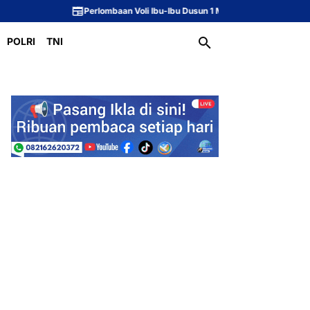
Perlombaan Voli Ibu-Ibu Dusun 1 Meriahkan Peringatan HUT ke-81 Republik
POLRI
TNI