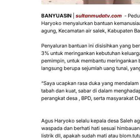
BANYUASIN
|
sultanmudatv.com
- Pedul
Haryoko menyalurkan bantuan kemanusiaa
agung, Kecamatan air salek, Kabupaten Ban
Penyaluran bantuan ini disisihkan yang b
3% untuk meringankan kebutuhan keluarga m
pemimpin, untuk membantu meringankan b
langsung berupa sejumlah uang tunai, ya
“Saya ucapkan rasa duka yang mendalam 
tabah dan kuat, sabar di dalam menghadapi
perangkat desa , BPD, serta masyarakat D
Agus Haryoko selalu kepala desa Saleh a
waspada dan berhati hati sesuai himbauan
listrik dll, apakah sudah mati atau blom.tu