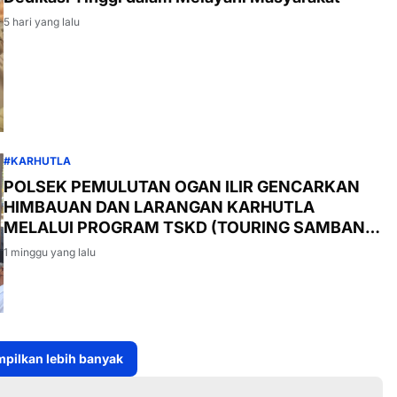
5 hari yang lalu
#KARHUTLA
POLSEK PEMULUTAN OGAN ILIR GENCARKAN
HIMBAUAN DAN LARANGAN KARHUTLA
MELALUI PROGRAM TSKD (TOURING SAMBANG
KE DESA-DESA
1 minggu yang lalu
pilkan lebih banyak