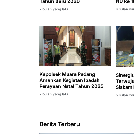
Tahun Baru 2026
NU ke 1
Kegiata
7 bulan yang lalu
6 bulan ya
Aman d
Kapolsek Muara Padang
Sinergi
Amankan Kegiatan Ibadah
Terwuju
Perayaan Natal Tahun 2025
Siskaml
Banyua
7 bulan yang lalu
5 bulan ya
Berita Terbaru