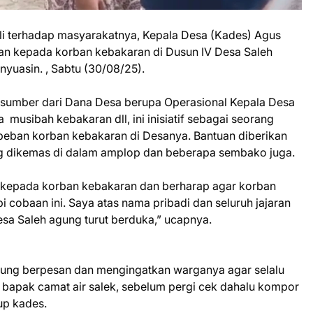
i terhadap masyarakatnya, Kepala Desa (Kades) Agus
n kepada korban kebakaran di Dusun IV Desa Saleh
yuasin. , Sabtu (30/08/25).
ersumber dari Dana Desa berupa Operasional Kepala Desa
usibah kebakaran dll, ini inisiatif sebagai seorang
eban korban kebakaran di Desanya. Bantuan diberikan
ng dikemas di dalam amplop dan beberapa sembako juga.
kepada korban kebakaran dan berharap agar korban
 cobaan ini. Saya atas nama pribadi dan seluruh jajaran
esa Saleh agung turut berduka,” ucapnya.
gung berpesan dan mengingatkan warganya agar selalu
 bapak camat air salek, sebelum pergi cek dahalu kompor
tup kades.