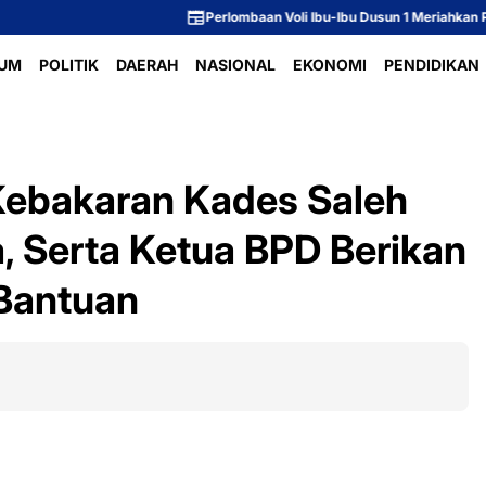
Perlombaan Voli Ibu-Ibu Dusun 1 Meriahkan Peringatan HUT k
UM
POLITIK
DAERAH
NASIONAL
EKONOMI
PENDIDIKAN
Kebakaran Kades Saleh
, Serta Ketua BPD Berikan
Bantuan