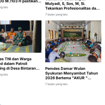
00 M /103 H pastikan
Mulyadi, S, Sos, M, Si.
n Keagamaan Berjalan
ng lalu
Tekankan Profesionalitas dan
an Kondusif
Transparansi Pemerintah Desa
7 bulan yang lalu
tas TNI dan Warga
d dalam Patroli
ing di Desa Bintaran
Pemdes Damar Wulan
sin
Syukuran Menyambut Tahun
ng lalu
2026 Bertema "AKUR "
Amanah Kebersamaan Unggul
7 bulan yang lalu
Dan Religius