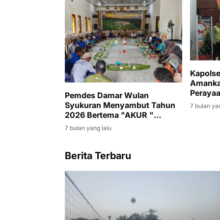
Kapols
Amankan
Perayaa
Pemdes Damar Wulan
Syukuran Menyambut Tahun
7 bulan ya
2026 Bertema "AKUR "
Amanah Kebersamaan Unggul
7 bulan yang lalu
Dan Religius
Berita Terbaru