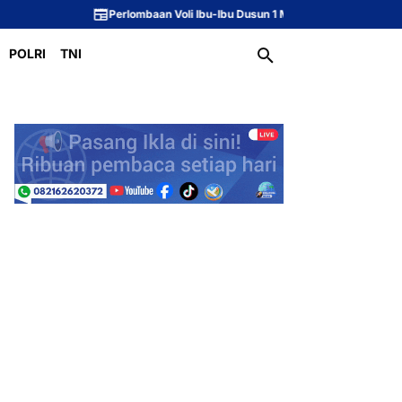
Perlombaan Voli Ibu-Ibu Dusun 1 Meriahkan Peringatan HUT ke-81 Republik 
POLRI
TNI