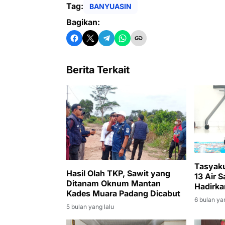
Tag:
BANYUASIN
Bagikan:
Berita Terkait
Tasyaku
Hasil Olah TKP, Sawit yang
13 Air 
Ditanam Oknum Mantan
Hadirka
Kades Muara Padang Dicabut
Layak
6 bulan ya
5 bulan yang lalu