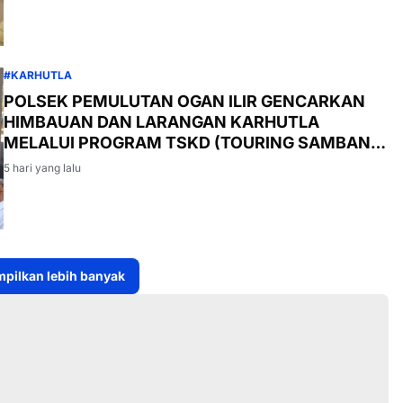
#KARHUTLA
POLSEK PEMULUTAN OGAN ILIR GENCARKAN
HIMBAUAN DAN LARANGAN KARHUTLA
MELALUI PROGRAM TSKD (TOURING SAMBANG
KE DESA-DESA
5 hari yang lalu
pilkan lebih banyak