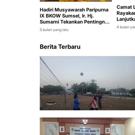
Camat L
Hadiri Musyawarah Paripurna
Rayakan 
IX BKOW Sumsel, Ir. Hj.
Lanjutk
Sumarni Tekankan Pentingnya
ke Rum
Transformasi Digital
4 bulan ya
5 bulan yang lalu
Organisasi Perempuan
Berita Terbaru