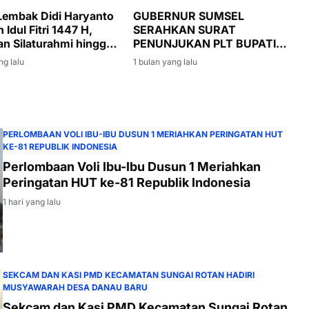
embak Didi Haryanto
GUBERNUR SUMSEL
Idul Fitri 1447 H,
SERAHKAN SURAT
an Silaturahmi hingga
PENUNJUKAN PLT BUPATI
ah Gubernur Sumsel
MUARA ENIM, SUMARNI
ng lalu
1 bulan yang lalu
DIMINTA JAGA STABILITAS
PEMERINTAHAN DAN
PEMBANGUNAN
PERLOMBAAN VOLI IBU-IBU DUSUN 1 MERIAHKAN PERINGATAN HUT
KE-81 REPUBLIK INDONESIA
Perlombaan Voli Ibu-Ibu Dusun 1 Meriahkan
Peringatan HUT ke-81 Republik Indonesia
1 hari yang lalu
SEKCAM DAN KASI PMD KECAMATAN SUNGAI ROTAN HADIRI
MUSYAWARAH DESA DANAU BARU
Sekcam dan Kasi PMD Kecamatan Sungai Rotan