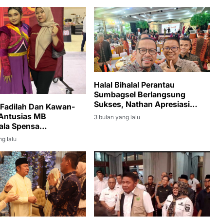
Halal Bihalal Perantau
Sumbagsel Berlangsung
Sukses, Nathan Apresiasi
Fadilah Dan Kawan-
Kolaborasi Lintas Pimpinan
Antusias MB
3 bulan yang lalu
ala Spensa
nkan Juara di Piala
ng lalu
a