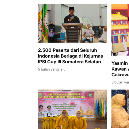
2.500 Peserta dari Seluruh
Indonesia Berlaga di Kejurnas
IPSI Cup III Sumatera Selatan
Yasmin 
Kawan 
5 bulan yang lalu
Cakraw
Pertaha
8 bulan ya
Menpor