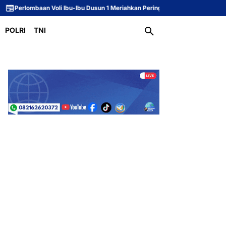
oli Ibu-Ibu Dusun 1 Meriahkan Peringatan HUT ke-81 Republik Indonesia
Se
POLRI
TNI