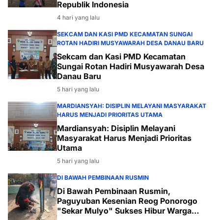
Republik Indonesia
4 hari yang lalu
SEKCAM DAN KASI PMD KECAMATAN SUNGAI
ROTAN HADIRI MUSYAWARAH DESA DANAU BARU
Sekcam dan Kasi PMD Kecamatan
Sungai Rotan Hadiri Musyawarah Desa
Danau Baru
5 hari yang lalu
MARDIANSYAH: DISIPLIN MELAYANI MASYARAKAT
HARUS MENJADI PRIORITAS UTAMA
Mardiansyah: Disiplin Melayani
Masyarakat Harus Menjadi Prioritas
Utama
5 hari yang lalu
DI BAWAH PEMBINAAN RUSMIN
Di Bawah Pembinaan Rusmin,
Paguyuban Kesenian Reog Ponorogo
"Sekar Mulyo" Sukses Hibur Warga