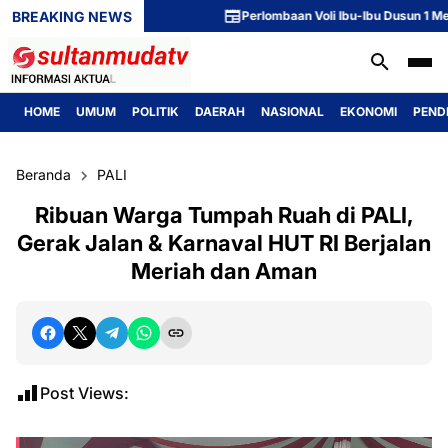
BREAKING NEWS
Perlombaan Voli Ibu-Ibu Dusun 1 Meriahk
HOME
UMUM
POLITIK
DAERAH
NASIONAL
EKONOMI
PEND
Beranda
PALI
Ribuan Warga Tumpah Ruah di PALI,
Gerak Jalan & Karnaval HUT RI Berjalan
Meriah dan Aman
Post Views: