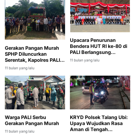
Upacara Penurunan
Bendera HUT RI ke-80 di
Gerakan Pangan Murah
PALI Berlangsung
SPHP Diluncurkan
Khidmat dan Penuh
Serentak, Kapolres PALI:
11 bulan yang lalu
Nasionalisme
Langkah Strategis
11 bulan yang lalu
Stabilkan Harga dan
Ketersediaan Beras
Warga PALI Serbu
KRYD Polsek Talang Ubi:
Gerakan Pangan Murah
Upaya Wujudkan Rasa
Aman di Tengah
11 bulan yang lalu