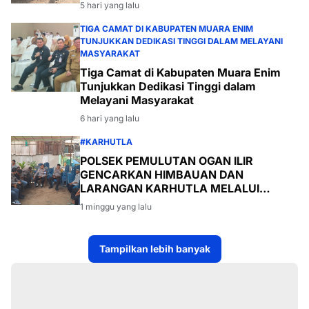
Desa Payabakal
5 hari yang lalu
TIGA CAMAT DI KABUPATEN MUARA ENIM
TUNJUKKAN DEDIKASI TINGGI DALAM MELAYANI
MASYARAKAT
Tiga Camat di Kabupaten Muara Enim
Tunjukkan Dedikasi Tinggi dalam
Melayani Masyarakat
6 hari yang lalu
#KARHUTLA
POLSEK PEMULUTAN OGAN ILIR
GENCARKAN HIMBAUAN DAN
LARANGAN KARHUTLA MELALUI
PROGRAM TSKD (TOURING SAMBANG
1 minggu yang lalu
KE DESA-DESA
Tampilkan lebih banyak