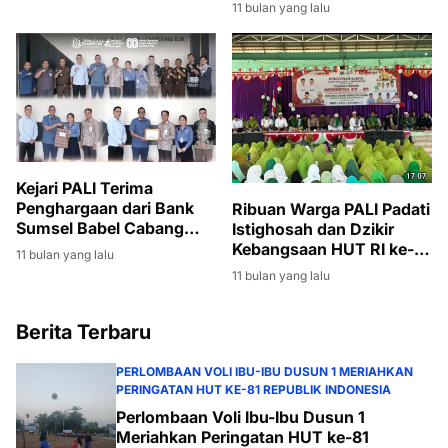
Masyarakat
11 bulan yang lalu
Kejari PALI Terima
Penghargaan dari Bank
Ribuan Warga PALI Padati
Sumsel Babel Cabang
Istighosah dan Dzikir
Pendopo atas
Kebangsaan HUT RI ke-
11 bulan yang lalu
Keberhasilan Penagihan
80
11 bulan yang lalu
Kredit Macet
Berita Terbaru
PERLOMBAAN VOLI IBU-IBU DUSUN 1 MERIAHKAN
PERINGATAN HUT KE-81 REPUBLIK INDONESIA
Perlombaan Voli Ibu-Ibu Dusun 1
Meriahkan Peringatan HUT ke-81