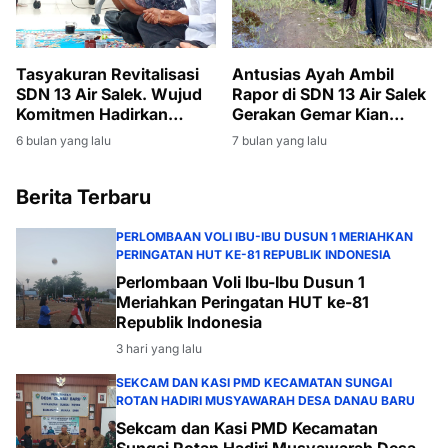
Tasyakuran Revitalisasi
Antusias Ayah Ambil
SDN 13 Air Salek. Wujud
Rapor di SDN 13 Air Salek
Komitmen Hadirkan
Gerakan Gemar Kian
Sekolah Aman dan Layak
Menggema
6 bulan yang lalu
7 bulan yang lalu
Berita Terbaru
PERLOMBAAN VOLI IBU-IBU DUSUN 1 MERIAHKAN
PERINGATAN HUT KE-81 REPUBLIK INDONESIA
Perlombaan Voli Ibu-Ibu Dusun 1
Meriahkan Peringatan HUT ke-81
Republik Indonesia
3 hari yang lalu
SEKCAM DAN KASI PMD KECAMATAN SUNGAI
ROTAN HADIRI MUSYAWARAH DESA DANAU BARU
Sekcam dan Kasi PMD Kecamatan