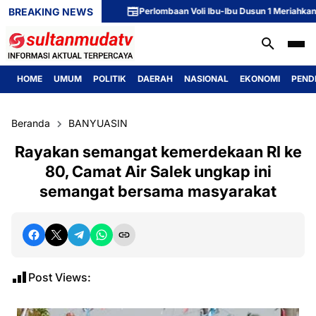
BREAKING NEWS
Perlombaan Voli Ibu-Ibu Dusun 1 Meriahkan Perin
HOME
UMUM
POLITIK
DAERAH
NASIONAL
EKONOMI
PEND
Beranda
BANYUASIN
Rayakan semangat kemerdekaan RI ke
80, Camat Air Salek ungkap ini
semangat bersama masyarakat
Post Views: