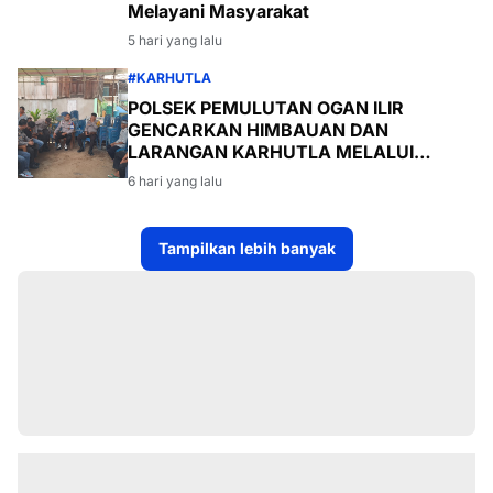
Melayani Masyarakat
5 hari yang lalu
#KARHUTLA
POLSEK PEMULUTAN OGAN ILIR
GENCARKAN HIMBAUAN DAN
LARANGAN KARHUTLA MELALUI
PROGRAM TSKD (TOURING SAMBANG
6 hari yang lalu
KE DESA-DESA
Tampilkan lebih banyak