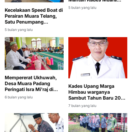
Padang Dicabut
5 bulan yang lalu
Kecelakaan Speed Boat di
Perairan Muara Telang,
Satu Penumpang
Meninggal Dunia
5 bulan yang lalu
Mempererat Ukhuwah,
Desa Muara Padang
Kades Upang Marga
Peringati Isra Mi'raj di
Himbau warganya
Masjid Nur Istiqomah
Sambut Tahun Baru 2026
6 bulan yang lalu
Dengan Doa Dan
7 bulan yang lalu
Sholawat, Saatnya
Indonesia Dipeluk Doa
Bersama