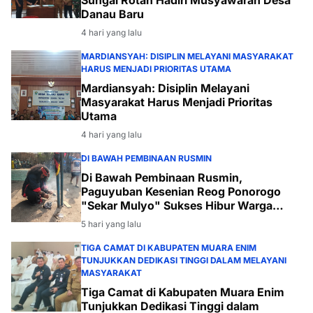
Sungai Rotan Hadiri Musyawarah Desa
Danau Baru
4 hari yang lalu
MARDIANSYAH: DISIPLIN MELAYANI MASYARAKAT
HARUS MENJADI PRIORITAS UTAMA
Mardiansyah: Disiplin Melayani
Masyarakat Harus Menjadi Prioritas
Utama
4 hari yang lalu
DI BAWAH PEMBINAAN RUSMIN
Di Bawah Pembinaan Rusmin,
Paguyuban Kesenian Reog Ponorogo
"Sekar Mulyo" Sukses Hibur Warga
Desa Payabakal
5 hari yang lalu
TIGA CAMAT DI KABUPATEN MUARA ENIM
TUNJUKKAN DEDIKASI TINGGI DALAM MELAYANI
MASYARAKAT
Tiga Camat di Kabupaten Muara Enim
Tunjukkan Dedikasi Tinggi dalam