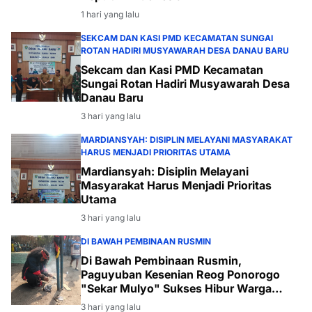
1 hari yang lalu
SEKCAM DAN KASI PMD KECAMATAN SUNGAI
ROTAN HADIRI MUSYAWARAH DESA DANAU BARU
Sekcam dan Kasi PMD Kecamatan
Sungai Rotan Hadiri Musyawarah Desa
Danau Baru
3 hari yang lalu
MARDIANSYAH: DISIPLIN MELAYANI MASYARAKAT
HARUS MENJADI PRIORITAS UTAMA
Mardiansyah: Disiplin Melayani
Masyarakat Harus Menjadi Prioritas
Utama
3 hari yang lalu
DI BAWAH PEMBINAAN RUSMIN
Di Bawah Pembinaan Rusmin,
Paguyuban Kesenian Reog Ponorogo
"Sekar Mulyo" Sukses Hibur Warga
Desa Payabakal
3 hari yang lalu