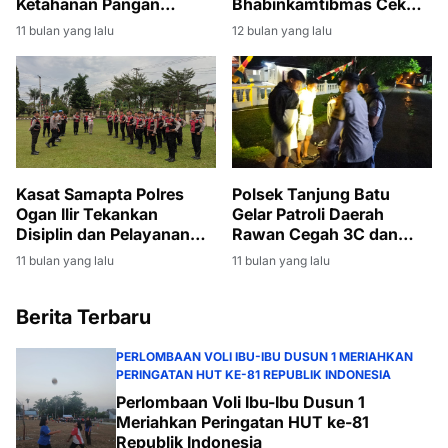
Ketahanan Pangan
Bhabinkamtibmas Cek
Melalui Penanaman
Lahan Jagung di Desa
11 bulan yang lalu
12 bulan yang lalu
Jagung di Desa Sarang
Tunas Aur
Lang
Kasat Samapta Polres
Polsek Tanjung Batu
Ogan Ilir Tekankan
Gelar Patroli Daerah
Disiplin dan Pelayanan
Rawan Cegah 3C dan
Ikhlas dalam Apel Fungsi
Balap Liar
11 bulan yang lalu
11 bulan yang lalu
Berita Terbaru
PERLOMBAAN VOLI IBU-IBU DUSUN 1 MERIAHKAN
PERINGATAN HUT KE-81 REPUBLIK INDONESIA
Perlombaan Voli Ibu-Ibu Dusun 1
Meriahkan Peringatan HUT ke-81
Republik Indonesia