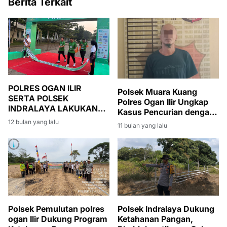
Berita Terkait
POLRES OGAN ILIR
Polsek Muara Kuang
SERTA POLSEK
Polres Ogan Ilir Ungkap
INDRALAYA LAKUKAN
Kasus Pencurian dengan
PENGAMATAN
Pemberatan di Lokasi SP
12 bulan yang lalu
11 bulan yang lalu
KEGIATAN FUN RUN HUT
TMB Desa Tanjung Miring
RI KE-80
Polsek Pemulutan polres
Polsek Indralaya Dukung
ogan Ilir Dukung Program
Ketahanan Pangan,