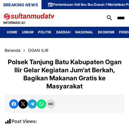
BREAKING NEWS
Perlombaan Voli Ibu-Ibu Dusun 1 Meriahkan Peringata
HOME
UMUM
POLITIK
DAERAH
NASIONAL
EKONOMI
PEND
Beranda
OGAN ILIR
Polsek Tanjung Batu Kabupaten Ogan
Ilir Gelar Kegiatan Jum’at Berkah,
Bagikan Makanan Gratis ke
Masyarakat
Post Views: