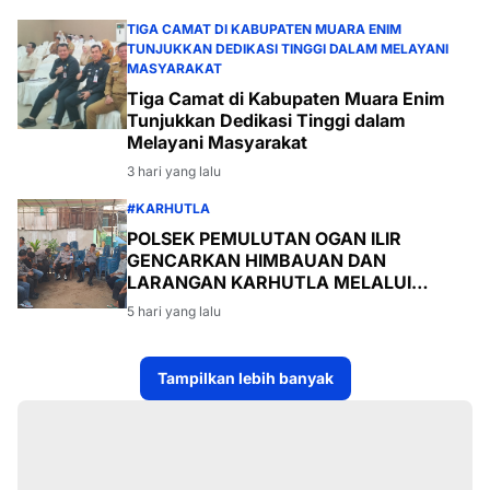
TIGA CAMAT DI KABUPATEN MUARA ENIM
TUNJUKKAN DEDIKASI TINGGI DALAM MELAYANI
MASYARAKAT
Tiga Camat di Kabupaten Muara Enim
Tunjukkan Dedikasi Tinggi dalam
Melayani Masyarakat
3 hari yang lalu
#KARHUTLA
POLSEK PEMULUTAN OGAN ILIR
GENCARKAN HIMBAUAN DAN
LARANGAN KARHUTLA MELALUI
PROGRAM TSKD (TOURING SAMBANG
5 hari yang lalu
KE DESA-DESA
Tampilkan lebih banyak