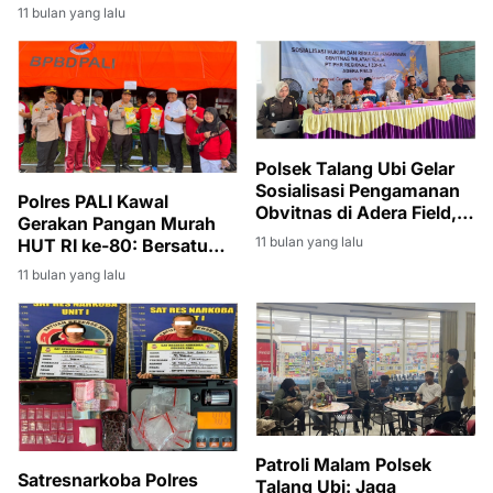
Diamankan
11 bulan yang lalu
Polsek Talang Ubi Gelar
Sosialisasi Pengamanan
Polres PALI Kawal
Obvitnas di Adera Field,
Gerakan Pangan Murah
Tekankan Kolaborasi
11 bulan yang lalu
HUT RI ke-80: Bersatu
Multi Pihak
Berdaulat, Rakyat
11 bulan yang lalu
Sejahtera, Indonesia
Maju, 2 Ton Beras Ludes
Terjual
Patroli Malam Polsek
Satresnarkoba Polres
Talang Ubi: Jaga