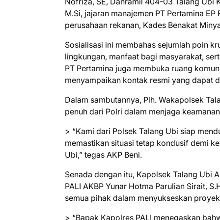
Nofriza, SE, Danramil 404-03 Talang Ubi 
M.Si, jajaran manajemen PT Pertamina EP 
perusahaan rekanan, Kades Benakat Minyak
Sosialisasi ini membahas sejumlah poin kr
lingkungan, manfaat bagi masyarakat, ser
PT Pertamina juga membuka ruang komunik
menyampaikan kontak resmi yang dapat di
Dalam sambutannya, Plh. Wakapolsek Tal
penuh dari Polri dalam menjaga keamanan
> “Kami dari Polsek Talang Ubi siap men
memastikan situasi tetap kondusif demi k
Ubi,” tegas AKP Beni.
Senada dengan itu, Kapolsek Talang Ubi 
PALI AKBP Yunar Hotma Parulian Sirait, S.H
semua pihak dalam menyukseskan proyek s
> “Bapak Kapolres PALI menegaskan bahwa