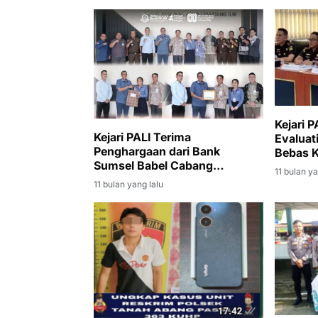
Kejari P
Kejari PALI Terima
Evaluat
Penghargaan dari Bank
Bebas K
Sumsel Babel Cabang
11 bulan ya
Pendopo atas Keberhasilan
11 bulan yang lalu
Penagihan Kredit Macet