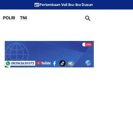
Perlombaan Voli Ibu-Ibu Dusun 1 Meriahkan Peringatan HUT ke-81 Repub
POLRI
TNI