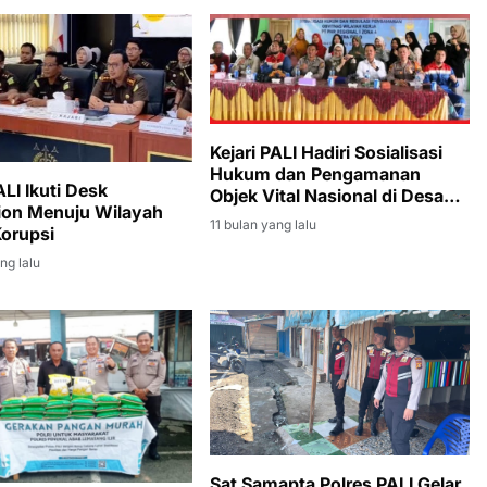
Kejari PALI Hadiri Sosialisasi
Hukum dan Pengamanan
ALI Ikuti Desk
Objek Vital Nasional di Desa
ion Menuju Wilayah
Pengabuan
11 bulan yang lalu
orupsi
ng lalu
Sat Samapta Polres PALI Gelar