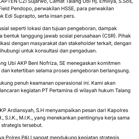
KAPTEN CZI Sujarwo, Camat Talang Ubi Hj. Emiliya, S.Sos,
Field Pendopo, perwakilan HSSE, para perwakilan
 Edi Suprapto, serta insan pers.
usial seperti lokasi dan tujuan pengeboran, dampak
ta bentuk tanggung jawab sosial perusahaan (CSR). Pihak
asi dengan masyarakat dan stakeholder terkait, dengan
hubungi untuk konsultasi dan pengaduan.
ang Ubi AKP Beni Nofriza, SE menegaskan komitmen
 dan ketertiban selama proses pengeboran berlangsung.
dukung penuh keamanan operasional ini. Kami akan
elancaran kegiatan PT Pertamina di wilayah hukum Talang
AKP Ardiansyah, S.H menyampaikan pesan dari Kapolres
., S.I.K., M.I.K., yang menekankan pentingnya kerja sama
trategis tersebut.
 Polres PALI sangat mendukung kegiatan strategis