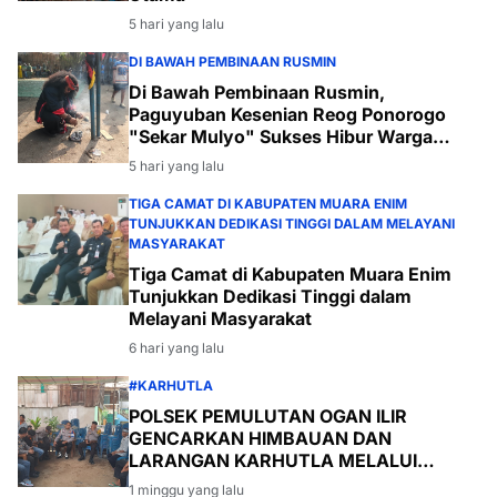
5 hari yang lalu
DI BAWAH PEMBINAAN RUSMIN
Di Bawah Pembinaan Rusmin,
Paguyuban Kesenian Reog Ponorogo
"Sekar Mulyo" Sukses Hibur Warga
Desa Payabakal
5 hari yang lalu
TIGA CAMAT DI KABUPATEN MUARA ENIM
TUNJUKKAN DEDIKASI TINGGI DALAM MELAYANI
MASYARAKAT
Tiga Camat di Kabupaten Muara Enim
Tunjukkan Dedikasi Tinggi dalam
Melayani Masyarakat
6 hari yang lalu
#KARHUTLA
POLSEK PEMULUTAN OGAN ILIR
GENCARKAN HIMBAUAN DAN
LARANGAN KARHUTLA MELALUI
PROGRAM TSKD (TOURING SAMBANG
1 minggu yang lalu