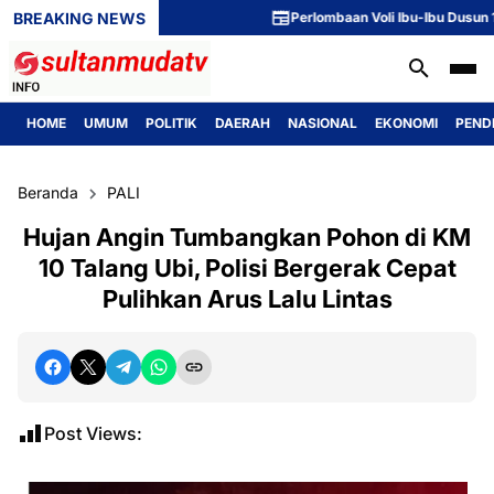
BREAKING NEWS
Perlombaan Voli Ibu-Ibu Dusun 1 Mer
HOME
UMUM
POLITIK
DAERAH
NASIONAL
EKONOMI
PEND
Beranda
PALI
Hujan Angin Tumbangkan Pohon di KM
10 Talang Ubi, Polisi Bergerak Cepat
Pulihkan Arus Lalu Lintas
Post Views: