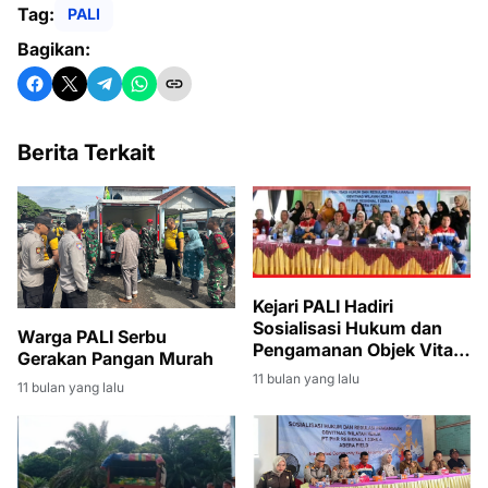
Tag:
PALI
Bagikan:
Berita Terkait
Kejari PALI Hadiri
Sosialisasi Hukum dan
Warga PALI Serbu
Pengamanan Objek Vital
Gerakan Pangan Murah
Nasional di Desa
11 bulan yang lalu
11 bulan yang lalu
Pengabuan