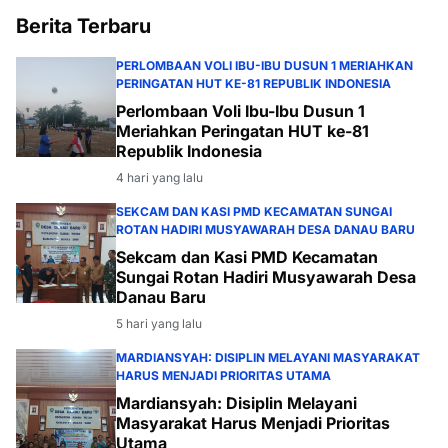
Berita Terbaru
PERLOMBAAN VOLI IBU-IBU DUSUN 1 MERIAHKAN
PERINGATAN HUT KE-81 REPUBLIK INDONESIA
Perlombaan Voli Ibu-Ibu Dusun 1
Meriahkan Peringatan HUT ke-81
Republik Indonesia
4 hari yang lalu
SEKCAM DAN KASI PMD KECAMATAN SUNGAI
ROTAN HADIRI MUSYAWARAH DESA DANAU BARU
Sekcam dan Kasi PMD Kecamatan
Sungai Rotan Hadiri Musyawarah Desa
Danau Baru
5 hari yang lalu
MARDIANSYAH: DISIPLIN MELAYANI MASYARAKAT
HARUS MENJADI PRIORITAS UTAMA
Mardiansyah: Disiplin Melayani
Masyarakat Harus Menjadi Prioritas
Utama