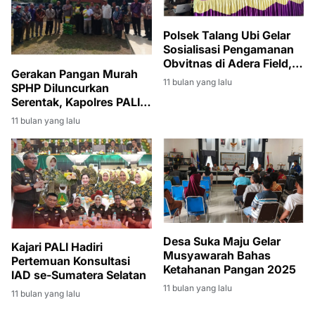
Polsek Talang Ubi Gelar
Sosialisasi Pengamanan
Obvitnas di Adera Field,
Gerakan Pangan Murah
Tekankan Kolaborasi
11 bulan yang lalu
SPHP Diluncurkan
Multi Pihak
Serentak, Kapolres PALI:
Langkah Strategis
11 bulan yang lalu
Stabilkan Harga dan
Ketersediaan Beras
Desa Suka Maju Gelar
Kajari PALI Hadiri
Musyawarah Bahas
Pertemuan Konsultasi
Ketahanan Pangan 2025
IAD se-Sumatera Selatan
11 bulan yang lalu
11 bulan yang lalu