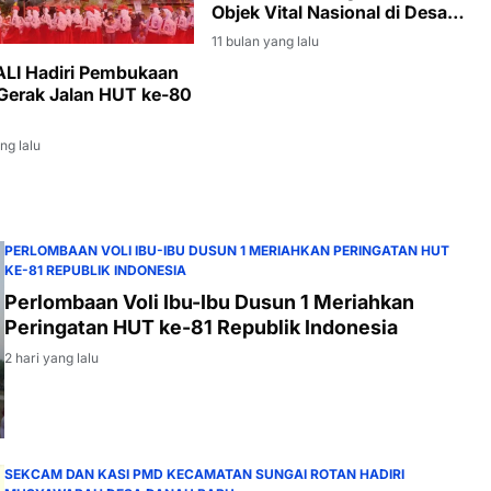
Objek Vital Nasional di Desa
Pengabuan
11 bulan yang lalu
PALI Hadiri Pembukaan
erak Jalan HUT ke-80
ng lalu
PERLOMBAAN VOLI IBU-IBU DUSUN 1 MERIAHKAN PERINGATAN HUT
KE-81 REPUBLIK INDONESIA
Perlombaan Voli Ibu-Ibu Dusun 1 Meriahkan
Peringatan HUT ke-81 Republik Indonesia
2 hari yang lalu
SEKCAM DAN KASI PMD KECAMATAN SUNGAI ROTAN HADIRI