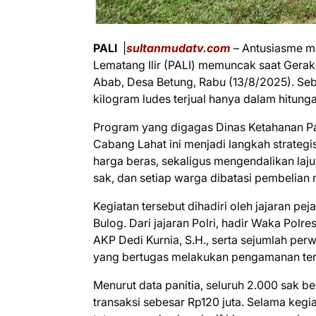
PALI
|
s
ultanmudatv.com
– Antusiasme m
Lematang Ilir (PALI) memuncak saat Gera
Abab, Desa Betung, Rabu (13/8/2025). Se
kilogram ludes terjual hanya dalam hitung
Program yang digagas Dinas Ketahanan P
Cabang Lahat ini menjadi langkah strategi
harga beras, sekaligus mengendalikan laju
sak, dan setiap warga dibatasi pembelian 
Kegiatan tersebut dihadiri oleh jajaran pe
Bulog. Dari jajaran Polri, hadir Waka Pol
AKP Dedi Kurnia, S.H., serta sejumlah per
yang bertugas melakukan pengamanan ter
Menurut data panitia, seluruh 2.000 sak be
transaksi sebesar Rp120 juta. Selama kegi