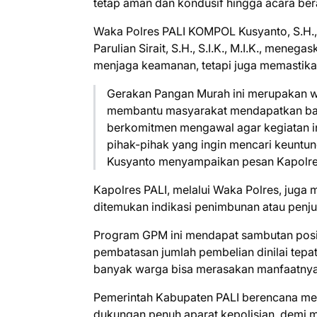
tetap aman dan kondusif hingga acara ber
Waka Polres PALI KOMPOL Kusyanto, S.H.,
Parulian Sirait, S.H., S.I.K., M.I.K., men
menjaga keamanan, tetapi juga memastikan
Gerakan Pangan Murah ini merupakan wu
membantu masyarakat mendapatkan baha
berkomitmen mengawal agar kegiatan ini
pihak-pihak yang ingin mencari keuntu
Kusyanto menyampaikan pesan Kapolre
Kapolres PALI, melalui Waka Polres, juga 
ditemukan indikasi penimbunan atau penju
Program GPM ini mendapat sambutan positif
pembatasan jumlah pembelian dinilai tep
banyak warga bisa merasakan manfaatnya
Pemerintah Kabupaten PALI berencana men
dukungan penuh aparat kepolisian, demi m