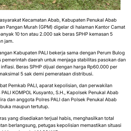
asyarakat Kecamatan Abab, Kabupaten Penukal Abab
kan Pangan Murah (GPM) digelar di halaman Kantor Camat
banyak 10 ton atau 2.000 sak beras SPHP kemasan 5
an jam.
angan Kabupaten PALI bekerja sama dengan Perum Bulog
s pemerintah daerah untuk menjaga stabilitas pasokan dan
 inflasi. Beras SPHP dijual dengan harga Rp60.000 per
maksimal 5 sak demi pemerataan distribusi.
jabat Pemkab PALI, aparat kepolisian, dan perwakilan
res PALI KOMPOL Kusyanto, S.H., Kapolsek Penukal Abab
wira dan anggota Polres PALI dan Polsek Penukal Abab
buka maupun tertutup.
ras yang disediakan terjual habis, menghasilkan total
atan berlangsung, petugas kepolisian memastikan situasi