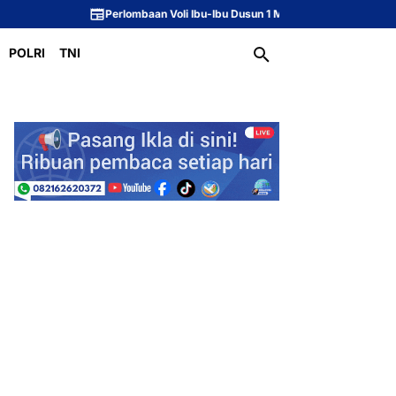
Perlombaan Voli Ibu-Ibu Dusun 1 Meriahkan Peringatan HUT ke-81 Republik 
POLRI
TNI