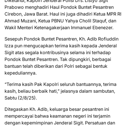
Diketahui, Kapolri Jenderal Polisi Drs. Listyo Sigit
Prabowo menghadiri Haul Pondok Buntet Pesantren
Cirebon, Jawa Barat. Haul ini juga dihadiri Ketua MPR RI
Ahmad Muzani, Ketua PBNU Yahya Cholil Staquf, dan
Wakil Menteri Ketenagakerjaan Immanuel Ebenezer.
Sesepuh Pondok Buntet Pesantren, Kh. Adib Rofiuddin
Izza pun mengucapkan terima kasih kepada Jenderal
Sigit atas segala kontribusinya selama ini terhadap
Pondok Buntet Pesantren. Tak dipungkiri, berbagai
bantuan telah diberikan dari Polri sebagai bentuk
kepeduliannya.
“Terima kasih Pak Kapolri seluruh bantuannya, terima
kasih, beliau berbaik hati,” jelasnya dalam sambutan,
Sabtu (2/8/25).
Ditegaskan Kh. Adib, keluarga besar pesantren ini
mempercayai bahwa keamanan negeri ini terjamin
dengan kepemimpinan Jenderal Sigit. Persatuan dan