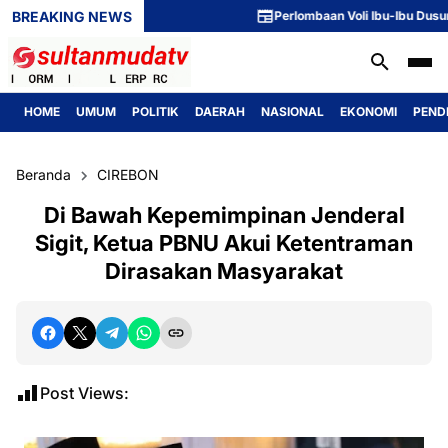
BREAKING NEWS
Perlombaan Voli Ibu-Ibu Dusun 1 M
HOME
UMUM
POLITIK
DAERAH
NASIONAL
EKONOMI
PEND
Beranda
CIREBON
Di Bawah Kepemimpinan Jenderal
Sigit, Ketua PBNU Akui Ketentraman
Dirasakan Masyarakat
Post Views: