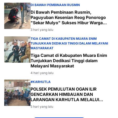
DI BAWAH PEMBINAAN RUSMIN
Di Bawah Pembinaan Rusmin,
Paguyuban Kesenian Reog Ponorogo
"Sekar Mulyo" Sukses Hibur Warga
Desa Payabakal
3 hari yang lalu
TIGA CAMAT DI KABUPATEN MUARA ENIM
TUNJUKKAN DEDIKASI TINGGI DALAM MELAYANI
MASYARAKAT
Tiga Camat di Kabupaten Muara Enim
Tunjukkan Dedikasi Tinggi dalam
Melayani Masyarakat
4 hari yang lalu
#KARHUTLA
POLSEK PEMULUTAN OGAN ILIR
GENCARKAN HIMBAUAN DAN
LARANGAN KARHUTLA MELALUI
PROGRAM TSKD (TOURING SAMBANG
5 hari yang lalu
KE DESA-DESA