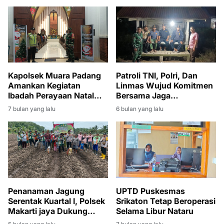
Kapolsek Muara Padang
Patroli TNI, Polri, Dan
Amankan Kegiatan
Linmas Wujud Komitmen
Ibadah Perayaan Natal
Bersama Jaga
Tahun 2025
Kamtibmas Desa Bintaran
7 bulan yang lalu
6 bulan yang lalu
Penanaman Jagung
UPTD Puskesmas
Serentak Kuartal I, Polsek
Srikaton Tetap Beroperasi
Makarti jaya Dukung
Selama Libur Nataru
Swasembada Pangan