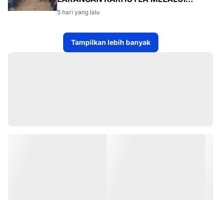
PROGRAM TSKD (TOURING SAMBANG
5 hari yang lalu
KE DESA-DESA
Tampilkan lebih banyak