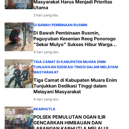
Masyarakat Harus Menjadi Prioritas
Utama
3 hari yang lalu
DI BAWAH PEMBINAAN RUSMIN
Di Bawah Pembinaan Rusmin,
Paguyuban Kesenian Reog Ponorogo
"Sekar Mulyo" Sukses Hibur Warga
Desa Payabakal
4 hari yang lalu
TIGA CAMAT DI KABUPATEN MUARA ENIM
TUNJUKKAN DEDIKASI TINGGI DALAM MELAYANI
MASYARAKAT
Tiga Camat di Kabupaten Muara Enim
Tunjukkan Dedikasi Tinggi dalam
Melayani Masyarakat
4 hari yang lalu
#KARHUTLA
POLSEK PEMULUTAN OGAN ILIR
GENCARKAN HIMBAUAN DAN
LARANGAN KARHUTLA MELALUI