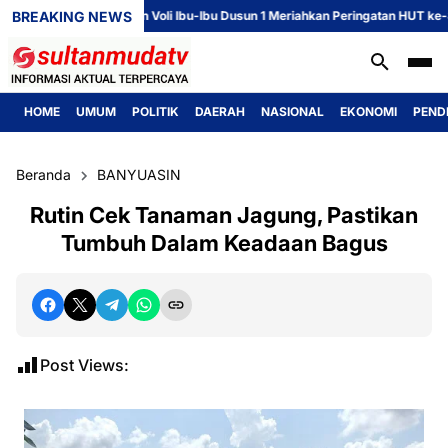
BREAKING NEWS
Perlombaan Voli Ibu-Ibu Dusun 1 Meriahkan Peringatan HUT ke-81 R
HOME
UMUM
POLITIK
DAERAH
NASIONAL
EKONOMI
PEND
Beranda
BANYUASIN
Rutin Cek Tanaman Jagung, Pastikan
Tumbuh Dalam Keadaan Bagus
Post Views: