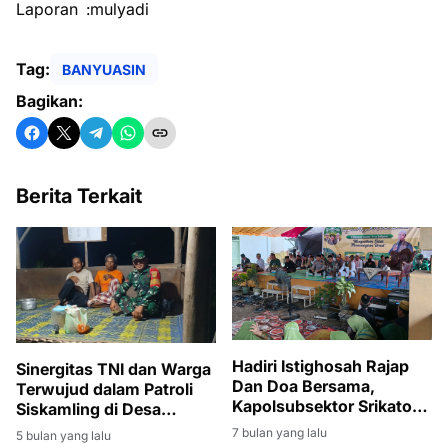
Laporan :mulyadi
Tag:
BANYUASIN
Bagikan:
Berita Terkait
Hadiri Istighosah Rajap
Sinergitas TNI dan Warga
Dan Doa Bersama,
Terwujud dalam Patroli
Kapolsubsektor Srikaton
Siskamling di Desa
Ajak Warga Bijak Dalam
Bintaran Banyuasin
7 bulan yang lalu
5 bulan yang lalu
Bermedsos