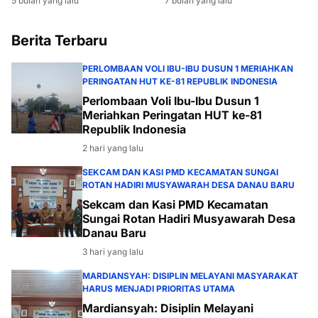
5 bulan yang lalu
7 bulan yang lalu
2026
Berita Terbaru
PERLOMBAAN VOLI IBU-IBU DUSUN 1 MERIAHKAN
PERINGATAN HUT KE-81 REPUBLIK INDONESIA
Perlombaan Voli Ibu-Ibu Dusun 1
Meriahkan Peringatan HUT ke-81
Republik Indonesia
2 hari yang lalu
SEKCAM DAN KASI PMD KECAMATAN SUNGAI
ROTAN HADIRI MUSYAWARAH DESA DANAU BARU
Sekcam dan Kasi PMD Kecamatan
Sungai Rotan Hadiri Musyawarah Desa
Danau Baru
3 hari yang lalu
MARDIANSYAH: DISIPLIN MELAYANI MASYARAKAT
HARUS MENJADI PRIORITAS UTAMA
Mardiansyah: Disiplin Melayani