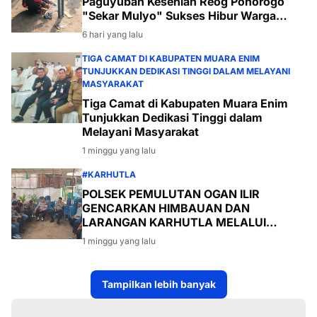
Paguyuban Kesenian Reog Ponorogo
"Sekar Mulyo" Sukses Hibur Warga
Desa Payabakal
6 hari yang lalu
TIGA CAMAT DI KABUPATEN MUARA ENIM
TUNJUKKAN DEDIKASI TINGGI DALAM MELAYANI
MASYARAKAT
Tiga Camat di Kabupaten Muara Enim
Tunjukkan Dedikasi Tinggi dalam
Melayani Masyarakat
1 minggu yang lalu
#KARHUTLA
POLSEK PEMULUTAN OGAN ILIR
GENCARKAN HIMBAUAN DAN
LARANGAN KARHUTLA MELALUI
PROGRAM TSKD (TOURING SAMBANG
1 minggu yang lalu
KE DESA-DESA
Tampilkan lebih banyak