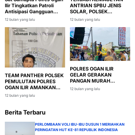
Ilir Tingkatkan Patroli
ANTRIAN SPBU JENIS
Antisipasi Gangguan
SOLAR, POLSEK
Keamanan, Fokus Cegah
INDRALAYA POLRES
12 bulan yang lalu
12 bulan yang lalu
Premanisme
OGAN ILIR LAKSANAKAN
PENGATURAN LALU
LINTAS
POLRES OGAN ILIR
GELAR GERAKAN
TEAM PANTHER POLSEK
PANGAN MURAH
PEMULUTAN POLRES
BERSAMA PERUM
OGAN ILIR AMANKAN
12 bulan yang lalu
BULOG UNTUK
PELAKU PENCURIAN
12 bulan yang lalu
STABILISASI HARGA DAN
BERPASAL 363 KUHP
PASOKAN BERAS
Berita Terbaru
PERLOMBAAN VOLI IBU-IBU DUSUN 1 MERIAHKAN
PERINGATAN HUT KE-81 REPUBLIK INDONESIA