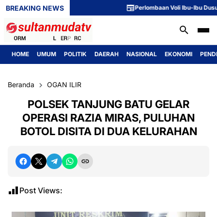
BREAKING NEWS
Perlombaan Voli Ibu-Ibu Dusun 1 M
HOME
UMUM
POLITIK
DAERAH
NASIONAL
EKONOMI
PEND
Beranda
OGAN ILIR
POLSEK TANJUNG BATU GELAR
OPERASI RAZIA MIRAS, PULUHAN
BOTOL DISITA DI DUA KELURAHAN
Post Views: