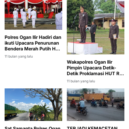
Polres Ogan Ilir Hadiri dan
ikuti Upacara Penurunan
Bendera Merah Putih HUT
RI ke-80 di Tanjung Senai
11 bulan yang lalu
Wakapolres Ogan Ilir
Pimpin Upacara Detik-
Detik Proklamasi HUT RI
ke-80, Suasana Khidmat
11 bulan yang lalu
dan Meriah
Sat Samapta Polres Ogan
TERJADI KEMACETAN