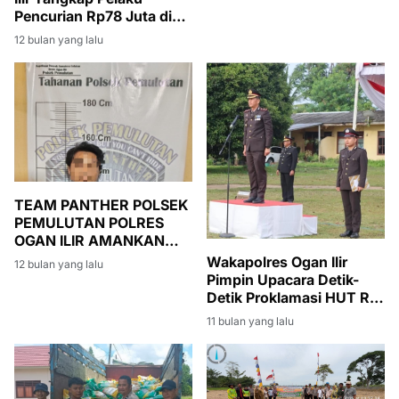
Pencurian Rp78 Juta di
Agen BRI-Link
12 bulan yang lalu
TEAM PANTHER POLSEK
PEMULUTAN POLRES
OGAN ILIR AMANKAN
PELAKU PENCURIAN
Wakapolres Ogan Ilir
12 bulan yang lalu
BERPASAL 363 KUHP
Pimpin Upacara Detik-
Detik Proklamasi HUT RI
ke-80, Suasana Khidmat
11 bulan yang lalu
dan Meriah