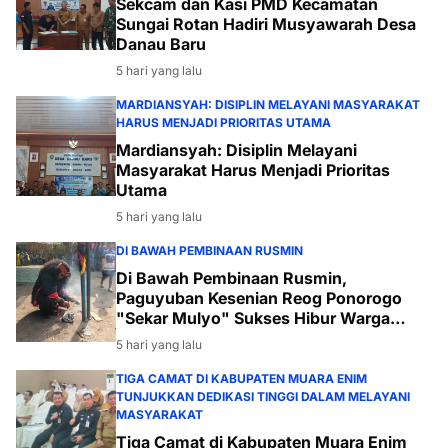
Sekcam dan Kasi PMD Kecamatan
Sungai Rotan Hadiri Musyawarah Desa
Danau Baru
5 hari yang lalu
MARDIANSYAH: DISIPLIN MELAYANI MASYARAKAT
HARUS MENJADI PRIORITAS UTAMA
Mardiansyah: Disiplin Melayani
Masyarakat Harus Menjadi Prioritas
Utama
5 hari yang lalu
DI BAWAH PEMBINAAN RUSMIN
Di Bawah Pembinaan Rusmin,
Paguyuban Kesenian Reog Ponorogo
"Sekar Mulyo" Sukses Hibur Warga
Desa Payabakal
5 hari yang lalu
TIGA CAMAT DI KABUPATEN MUARA ENIM
TUNJUKKAN DEDIKASI TINGGI DALAM MELAYANI
MASYARAKAT
Tiga Camat di Kabupaten Muara Enim