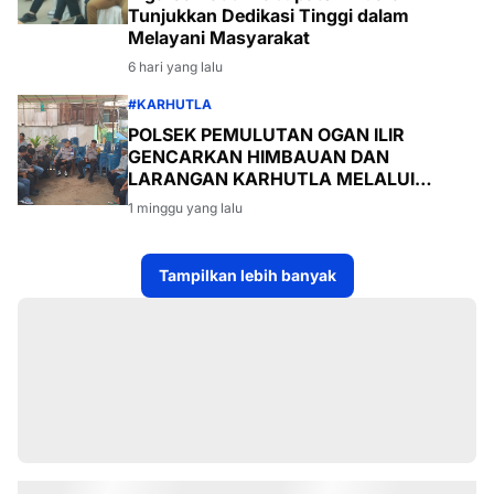
Tunjukkan Dedikasi Tinggi dalam
Melayani Masyarakat
6 hari yang lalu
#KARHUTLA
POLSEK PEMULUTAN OGAN ILIR
GENCARKAN HIMBAUAN DAN
LARANGAN KARHUTLA MELALUI
PROGRAM TSKD (TOURING SAMBANG
1 minggu yang lalu
KE DESA-DESA
Tampilkan lebih banyak