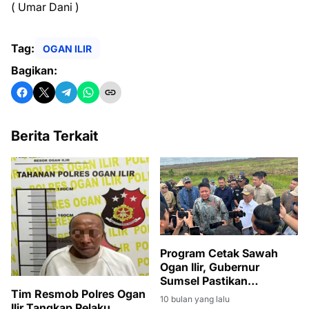
( Umar Dani )
Tag:
OGAN ILIR
Bagikan:
Berita Terkait
Program Cetak Sawah
Ogan Ilir, Gubernur
Sumsel Pastikan
Tim Resmob Polres Ogan
Dukungan untuk Petani
10 bulan yang lalu
Ilir Tangkap Pelaku