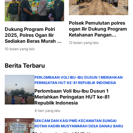
Polsek Pemulutan polres
ogan Ilir Dukung Program
Dukung Program Polri
Ketahanan Pangan
2025, Polres Ogan Ilir
Melalui Penanaman
Sediakan Beras Murah di
12 bulan yang lalu
Jagung di Desa Sarang
Tanjung Batu
10 bulan yang lalu
Lang
Berita Terbaru
PERLOMBAAN VOLI IBU-IBU DUSUN 1 MERIAHKAN
PERINGATAN HUT KE-81 REPUBLIK INDONESIA
Perlombaan Voli Ibu-Ibu Dusun 1
Meriahkan Peringatan HUT ke-81
Republik Indonesia
4 hari yang lalu
SEKCAM DAN KASI PMD KECAMATAN SUNGAI
ROTAN HADIRI MUSYAWARAH DESA DANAU BARU