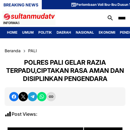
BREAKING NEWS
Perlombaan Voli Ibu-Ibu Dusun 1 Meri
HOME
UMUM
POLITIK
DAERAH
NASIONAL
EKONOMI
PEND
Beranda
PALI
POLRES PALI GELAR RAZIA
TERPADU,CIPTAKAN RASA AMAN DAN
DISIPLINKAN PENGENDARA
Post Views: