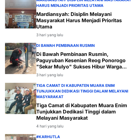
HARUS MENJADI PRIORITAS UTAMA
Mardiansyah: Disiplin Melayani
Masyarakat Harus Menjadi Prioritas
Utama
3 hari yang lalu
DI BAWAH PEMBINAAN RUSMIN
Di Bawah Pembinaan Rusmin,
Paguyuban Kesenian Reog Ponorogo
"Sekar Mulyo" Sukses Hibur Warga
Desa Payabakal
3 hari yang lalu
TIGA CAMAT DI KABUPATEN MUARA ENIM
TUNJUKKAN DEDIKASI TINGGI DALAM MELAYANI
MASYARAKAT
Tiga Camat di Kabupaten Muara Enim
Tunjukkan Dedikasi Tinggi dalam
Melayani Masyarakat
4 hari yang lalu
#KARHUTLA