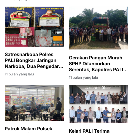
Secara Transparan
Sejahtera, Indonesia
Maju, 2 Ton Beras Ludes
Terjual
Satresnarkoba Polres
Gerakan Pangan Murah
PALI Bongkar Jaringan
SPHP Diluncurkan
Narkoba, Dua Pengedar
Serentak, Kapolres PALI:
Dibekuk dengan 21 Paket
11 bulan yang lalu
Langkah Strategis
11 bulan yang lalu
Sabu
Stabilkan Harga dan
Ketersediaan Beras
Patroli Malam Polsek
Kejari PALI Terima