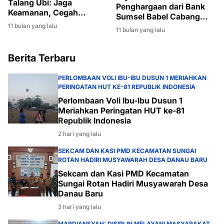
Talang Ubi: Jaga
Penghargaan dari Bank
Keamanan, Cegah
Sumsel Babel Cabang
Tawuran dan Tindak
Pendopo atas
11 bulan yang lalu
11 bulan yang lalu
Kriminal
Keberhasilan Penagihan
Kredit Macet
Berita Terbaru
PERLOMBAAN VOLI IBU-IBU DUSUN 1 MERIAHKAN
PERINGATAN HUT KE-81 REPUBLIK INDONESIA
Perlombaan Voli Ibu-Ibu Dusun 1
Meriahkan Peringatan HUT ke-81
Republik Indonesia
2 hari yang lalu
SEKCAM DAN KASI PMD KECAMATAN SUNGAI
ROTAN HADIRI MUSYAWARAH DESA DANAU BARU
Sekcam dan Kasi PMD Kecamatan
Sungai Rotan Hadiri Musyawarah Desa
Danau Baru
3 hari yang lalu
MARDIANSYAH: DISIPLIN MELAYANI MASYARAKAT