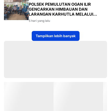
POLSEK PEMULUTAN OGAN ILIR
GENCARKAN HIMBAUAN DAN
LARANGAN KARHUTLA MELALUI
PROGRAM TSKD (TOURING SAMBANG
5 hari yang lalu
KE DESA-DESA
Tampilkan lebih banyak