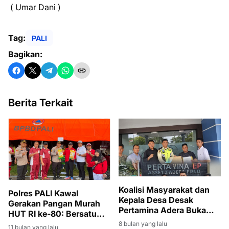
( Umar Dani )
Tag:
PALI
Bagikan:
Berita Terkait
Koalisi Masyarakat dan
Polres PALI Kawal
Kepala Desa Desak
Gerakan Pangan Murah
Pertamina Adera Buka
HUT RI ke-80: Bersatu
Rekrutmen Tenaga Kerja
Berdaulat, Rakyat
8 bulan yang lalu
11 bulan yang lalu