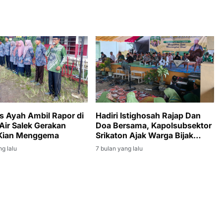
s Ayah Ambil Rapor di
Hadiri Istighosah Rajap Dan
Air Salek Gerakan
Doa Bersama, Kapolsubsektor
Kian Menggema
Srikaton Ajak Warga Bijak
Dalam Bermedsos
ng lalu
7 bulan yang lalu