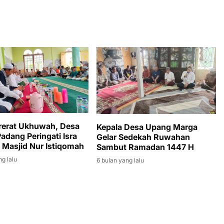
erat Ukhuwah, Desa
Kepala Desa Upang Marga
adang Peringati Isra
Gelar Sedekah Ruwahan
i Masjid Nur Istiqomah
Sambut Ramadan 1447 H
ng lalu
6 bulan yang lalu