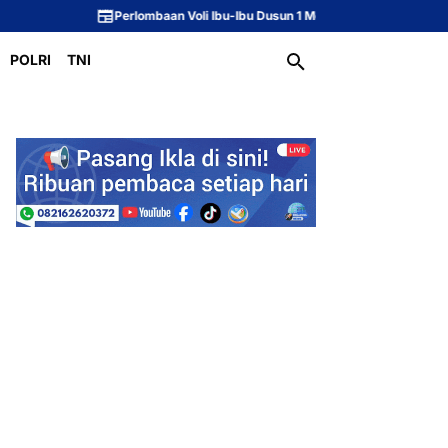
erlombaan Voli Ibu-Ibu Dusun 1 Meriahkan Peringatan HUT ke-81 Republik In
POLRI
TNI