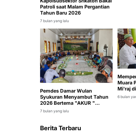
Kapolsubsektor Srikaton Bakal
Patroli saat Malam Pergantian
Tahun Baru 2026
7 bulan yang lalu
Memper
Muara P
Mi'raj d
Pemdes Damar Wulan
Syukuran Menyambut Tahun
6 bulan ya
2026 Bertema "AKUR "
Amanah Kebersamaan Unggul
7 bulan yang lalu
Dan Religius
Berita Terbaru