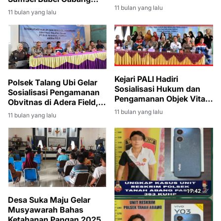
Khidmat dan Penuh
11 bulan yang lalu
Pendopo atas
11 bulan yang lalu
Nasionalisme
Keberhasilan Penagihan
Kredit Macet
Kejari PALI Hadiri
Polsek Talang Ubi Gelar
Sosialisasi Hukum dan
Sosialisasi Pengamanan
Pengamanan Objek Vital
Obvitnas di Adera Field,
Nasional di Desa
Tekankan Kolaborasi
11 bulan yang lalu
11 bulan yang lalu
Pengabuan
Multi Pihak
Desa Suka Maju Gelar
Musyawarah Bahas
Ketahanan Pangan 2025