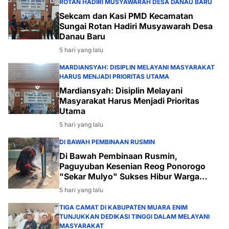
ROTAN HADIRI MUSYAWARAH DESA DANAU BARU
Sekcam dan Kasi PMD Kecamatan
Sungai Rotan Hadiri Musyawarah Desa
Danau Baru
5 hari yang lalu
MARDIANSYAH: DISIPLIN MELAYANI MASYARAKAT
HARUS MENJADI PRIORITAS UTAMA
Mardiansyah: Disiplin Melayani
Masyarakat Harus Menjadi Prioritas
Utama
5 hari yang lalu
DI BAWAH PEMBINAAN RUSMIN
Di Bawah Pembinaan Rusmin,
Paguyuban Kesenian Reog Ponorogo
"Sekar Mulyo" Sukses Hibur Warga
Desa Payabakal
5 hari yang lalu
TIGA CAMAT DI KABUPATEN MUARA ENIM
TUNJUKKAN DEDIKASI TINGGI DALAM MELAYANI
MASYARAKAT