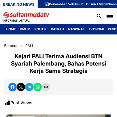
BREAKING NEWS
Perlombaan Voli Ibu-Ibu Dusun 1 Meriahkan Pering
HOME
UMUM
POLITIK
DAERAH
NASIONAL
EKONOMI
PEND
Beranda
PALI
Kejari PALI Terima Audiensi BTN
Syariah Palembang, Bahas Potensi
Kerja Sama Strategis
Post Views: