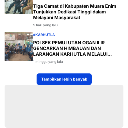
Tiga Camat di Kabupaten Muara Enim
Tunjukkan Dedikasi Tinggi dalam
Melayani Masyarakat
5 hari yang lalu
#KARHUTLA
POLSEK PEMULUTAN OGAN ILIR
GENCARKAN HIMBAUAN DAN
LARANGAN KARHUTLA MELALUI
PROGRAM TSKD (TOURING SAMBANG
1 minggu yang lalu
KE DESA-DESA
Tampilkan lebih banyak