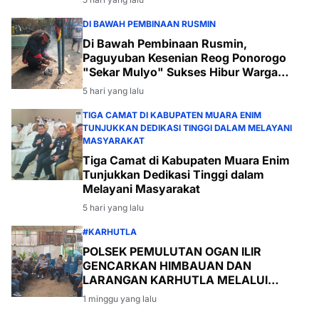
DI BAWAH PEMBINAAN RUSMIN
Di Bawah Pembinaan Rusmin,
Paguyuban Kesenian Reog Ponorogo
"Sekar Mulyo" Sukses Hibur Warga
Desa Payabakal
5 hari yang lalu
TIGA CAMAT DI KABUPATEN MUARA ENIM
TUNJUKKAN DEDIKASI TINGGI DALAM MELAYANI
MASYARAKAT
Tiga Camat di Kabupaten Muara Enim
Tunjukkan Dedikasi Tinggi dalam
Melayani Masyarakat
5 hari yang lalu
#KARHUTLA
POLSEK PEMULUTAN OGAN ILIR
GENCARKAN HIMBAUAN DAN
LARANGAN KARHUTLA MELALUI
PROGRAM TSKD (TOURING SAMBANG
1 minggu yang lalu
KE DESA-DESA