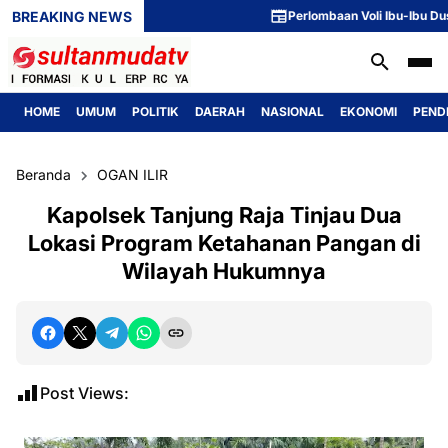
BREAKING NEWS
Perlombaan Voli Ibu-Ibu Dusun 1
HOME
UMUM
POLITIK
DAERAH
NASIONAL
EKONOMI
PEND
Beranda
OGAN ILIR
Kapolsek Tanjung Raja Tinjau Dua
Lokasi Program Ketahanan Pangan di
Wilayah Hukumnya
Post Views: