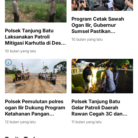
Program Cetak Sawah
Ogan Ilir, Gubernur
Polsek Tanjung Batu
Sumsel Pastikan
Laksanakan Patroli
Dukungan untuk Petani
10 bulan yang lalu
Mitigasi Karhutla di Desa
Ketiau
10 bulan yang lalu
Polsek Pemulutan polres
Polsek Tanjung Batu
ogan Ilir Dukung Program
Gelar Patroli Daerah
Ketahanan Pangan
Rawan Cegah 3C dan
Melalui Penanaman
Balap Liar
12 bulan yang lalu
11 bulan yang lalu
Jagung di Desa Sarang
Lang