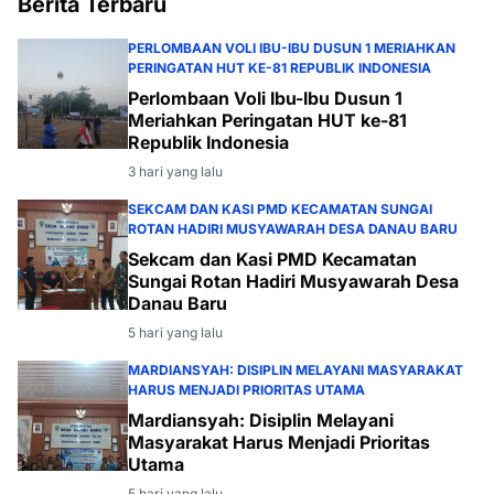
Berita Terbaru
PERLOMBAAN VOLI IBU-IBU DUSUN 1 MERIAHKAN
PERINGATAN HUT KE-81 REPUBLIK INDONESIA
Perlombaan Voli Ibu-Ibu Dusun 1
Meriahkan Peringatan HUT ke-81
Republik Indonesia
3 hari yang lalu
SEKCAM DAN KASI PMD KECAMATAN SUNGAI
ROTAN HADIRI MUSYAWARAH DESA DANAU BARU
Sekcam dan Kasi PMD Kecamatan
Sungai Rotan Hadiri Musyawarah Desa
Danau Baru
5 hari yang lalu
MARDIANSYAH: DISIPLIN MELAYANI MASYARAKAT
HARUS MENJADI PRIORITAS UTAMA
Mardiansyah: Disiplin Melayani
Masyarakat Harus Menjadi Prioritas
Utama
5 hari yang lalu