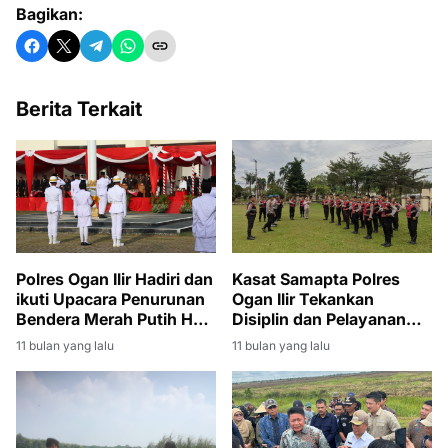
Bagikan:
Berita Terkait
Polres Ogan Ilir Hadiri dan
Kasat Samapta Polres
ikuti Upacara Penurunan
Ogan Ilir Tekankan
Bendera Merah Putih HUT
Disiplin dan Pelayanan
RI ke-80 di Tanjung Senai
Ikhlas dalam Apel Fungsi
11 bulan yang lalu
11 bulan yang lalu