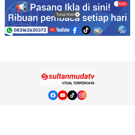
Tutup Iklan
Tentang Kami
Redaksi
Kode Etik Jurnalistik
Pedoman Media Siber
Hubungi Kami
© 2020
sultanmudatv.com