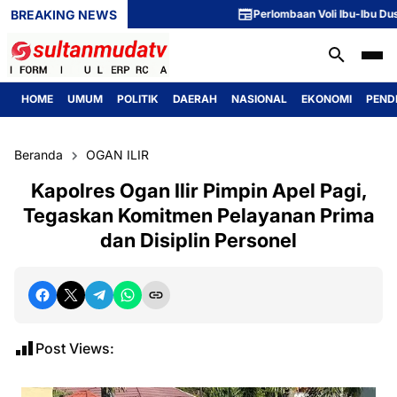
BREAKING NEWS
Perlombaan Voli Ibu-Ibu Dusun 1 
HOME
UMUM
POLITIK
DAERAH
NASIONAL
EKONOMI
PEND
Beranda
OGAN ILIR
Kapolres Ogan Ilir Pimpin Apel Pagi,
Tegaskan Komitmen Pelayanan Prima
dan Disiplin Personel
Post Views: