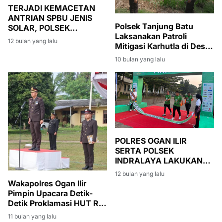
TERJADI KEMACETAN
ANTRIAN SPBU JENIS
Polsek Tanjung Batu
SOLAR, POLSEK
Laksanakan Patroli
INDRALAYA POLRES
12 bulan yang lalu
Mitigasi Karhutla di Desa
OGAN ILIR LAKSANAKAN
Ketiau
PENGATURAN LALU
10 bulan yang lalu
LINTAS
POLRES OGAN ILIR
SERTA POLSEK
INDRALAYA LAKUKAN
PENGAMATAN
12 bulan yang lalu
KEGIATAN FUN RUN HUT
Wakapolres Ogan Ilir
RI KE-80
Pimpin Upacara Detik-
Detik Proklamasi HUT RI
ke-80, Suasana Khidmat
11 bulan yang lalu