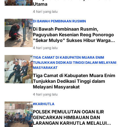
Utama
4 hari yang lalu
DI BAWAH PEMBINAAN RUSMIN
Di Bawah Pembinaan Rusmin,
Paguyuban Kesenian Reog Ponorogo
"Sekar Mulyo" Sukses Hibur Warga
Desa Payabakal
4 hari yang lalu
TIGA CAMAT DI KABUPATEN MUARA ENIM
TUNJUKKAN DEDIKASI TINGGI DALAM MELAYANI
MASYARAKAT
Tiga Camat di Kabupaten Muara Enim
Tunjukkan Dedikasi Tinggi dalam
Melayani Masyarakat
4 hari yang lalu
#KARHUTLA
POLSEK PEMULUTAN OGAN ILIR
GENCARKAN HIMBAUAN DAN
LARANGAN KARHUTLA MELALUI