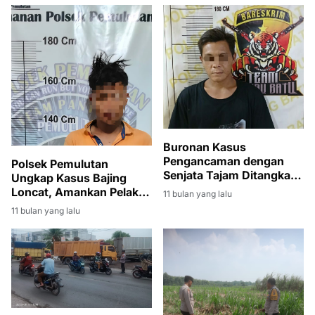
Buronan Kasus
Pengancaman dengan
Polsek Pemulutan
Senjata Tajam Ditangkap
Ungkap Kasus Bajing
Tim Rimau Batu Polsek
Loncat, Amankan Pelaku
11 bulan yang lalu
Tanjung Batu
dan Barang Bukti Gula
11 bulan yang lalu
Puluhan Kilogram