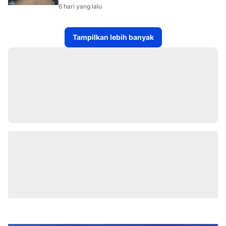
PROGRAM TSKD (TOURING SAMBANG
6 hari yang lalu
KE DESA-DESA
Tampilkan lebih banyak