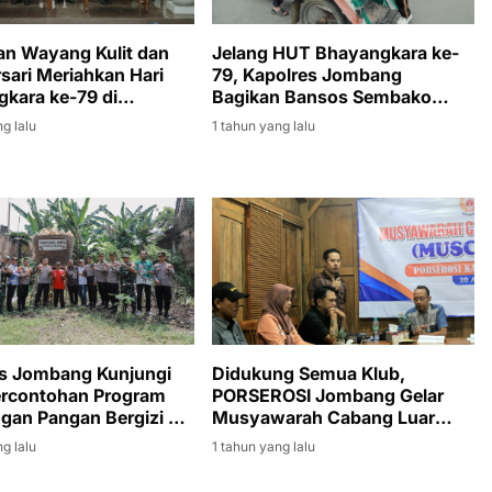
Jelang HUT Bhayangkara ke-
an Wayang Kulit dan
79, Kapolres Jombang
ari Meriahkan Hari
Bagikan Bansos Sembako
kara ke-79 di
kepada Juru Parkir dan Abang
ng
1 tahun yang lalu
g lalu
Becak
s Jombang Kunjungi
Didukung Semua Klub,
ercontohan Program
PORSEROSI Jombang Gelar
gan Pangan Bergizi di
Musyawarah Cabang Luar
sno
Biasa
g lalu
1 tahun yang lalu