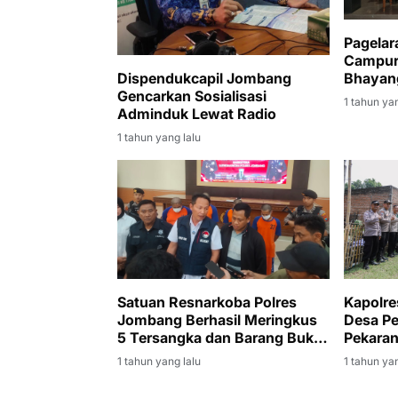
Pagelar
Campurs
Dispendukcapil Jombang
Bhayang
Gencarkan Sosialisasi
Jomba
1 tahun yan
Adminduk Lewat Radio
1 tahun yang lalu
Satuan Resnarkoba Polres
Kapolre
Jombang Berhasil Meringkus
Desa P
5 Tersangka dan Barang Bukti
Pekaran
Sabu Seberat 3,5 Ons
Mojotri
1 tahun yang lalu
1 tahun yan