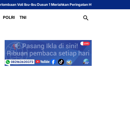
-Ibu Dusun 1 Meriahkan Peringatan HUT ke-81 Republik Indonesia
Sekcam d
POLRI
TNI