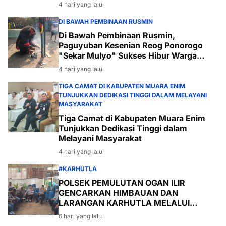
4 hari yang lalu
DI BAWAH PEMBINAAN RUSMIN
Di Bawah Pembinaan Rusmin,
Paguyuban Kesenian Reog Ponorogo
"Sekar Mulyo" Sukses Hibur Warga
Desa Payabakal
4 hari yang lalu
TIGA CAMAT DI KABUPATEN MUARA ENIM
TUNJUKKAN DEDIKASI TINGGI DALAM MELAYANI
MASYARAKAT
Tiga Camat di Kabupaten Muara Enim
Tunjukkan Dedikasi Tinggi dalam
Melayani Masyarakat
4 hari yang lalu
#KARHUTLA
POLSEK PEMULUTAN OGAN ILIR
GENCARKAN HIMBAUAN DAN
LARANGAN KARHUTLA MELALUI
PROGRAM TSKD (TOURING SAMBANG
6 hari yang lalu
KE DESA-DESA