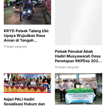
KRYD Polsek Talang Ubi:
Upaya Wujudkan Rasa
Aman di Tengah
Masyarakat
11 bulan yang lalu
Polsek Penukal Abab
Hadiri Musyawarah Desa
Penetapan RKPDes 2026
di Desa Air Itam
10 bulan yang lalu
Kejari PALI Hadiri
Sosialisasi Hukum dan