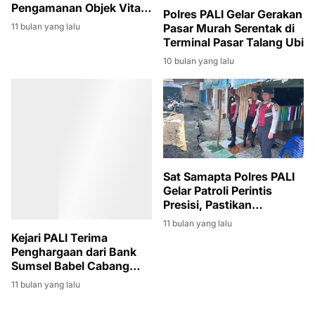
Pengamanan Objek Vital
Polres PALI Gelar Gerakan
Nasional di Desa
11 bulan yang lalu
Pasar Murah Serentak di
Pengabuan
Terminal Pasar Talang Ubi
10 bulan yang lalu
Sat Samapta Polres PALI
Gelar Patroli Perintis
Presisi, Pastikan
Kondusifitas Pasar Induk
11 bulan yang lalu
Kejari PALI Terima
Penghargaan dari Bank
Sumsel Babel Cabang
Pendopo atas
11 bulan yang lalu
Keberhasilan Penagihan
Kredit Macet