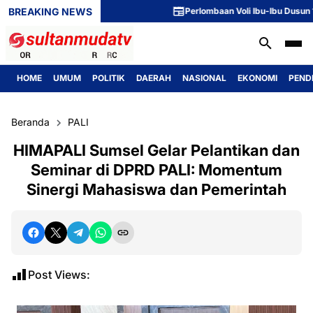
BREAKING NEWS
Perlombaan Voli Ibu-Ibu Dusun 1 Meri
HOME
UMUM
POLITIK
DAERAH
NASIONAL
EKONOMI
PEND
Beranda
PALI
HIMAPALI Sumsel Gelar Pelantikan dan
Seminar di DPRD PALI: Momentum
Sinergi Mahasiswa dan Pemerintah
Post Views: