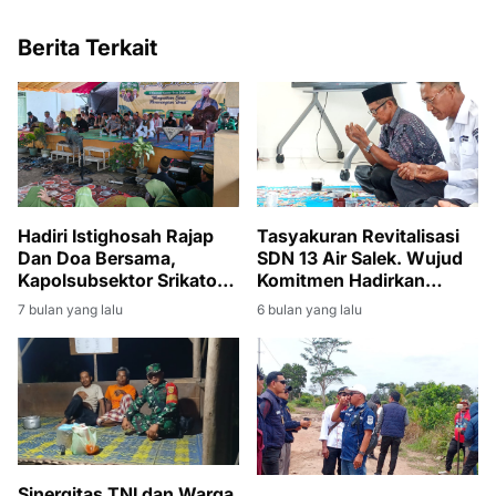
Berita Terkait
Hadiri Istighosah Rajap
Tasyakuran Revitalisasi
Dan Doa Bersama,
SDN 13 Air Salek. Wujud
Kapolsubsektor Srikaton
Komitmen Hadirkan
Ajak Warga Bijak Dalam
Sekolah Aman dan Layak
7 bulan yang lalu
6 bulan yang lalu
Bermedsos
Sinergitas TNI dan Warga