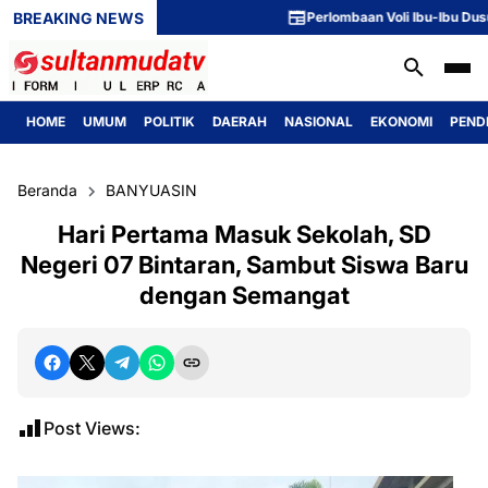
BREAKING NEWS
Perlombaan Voli Ibu-Ibu Dusun 1 M
HOME
UMUM
POLITIK
DAERAH
NASIONAL
EKONOMI
PEND
Beranda
BANYUASIN
Hari Pertama Masuk Sekolah, SD
Negeri 07 Bintaran, Sambut Siswa Baru
dengan Semangat
Post Views: