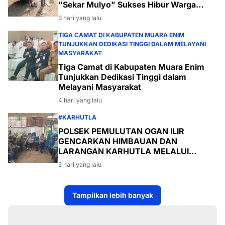
"Sekar Mulyo" Sukses Hibur Warga
Desa Payabakal
3 hari yang lalu
TIGA CAMAT DI KABUPATEN MUARA ENIM
TUNJUKKAN DEDIKASI TINGGI DALAM MELAYANI
MASYARAKAT
Tiga Camat di Kabupaten Muara Enim
Tunjukkan Dedikasi Tinggi dalam
Melayani Masyarakat
4 hari yang lalu
#KARHUTLA
POLSEK PEMULUTAN OGAN ILIR
GENCARKAN HIMBAUAN DAN
LARANGAN KARHUTLA MELALUI
PROGRAM TSKD (TOURING SAMBANG
5 hari yang lalu
KE DESA-DESA
Tampilkan lebih banyak