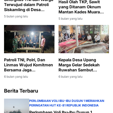
Hasil Olah TKP, Sawit
Terwujud dalam Patroli
yang Ditanam Oknum
Siskamling di Desa
Mantan Kades Muara
Bintaran Banyuasin
Padang Dicabut
5 bulan yang lalu
5 bulan yang lalu
Patroli TNI, Polri, Dan
Kepala Desa Upang
Linmas Wujud Komitmen
Marga Gelar Sedekah
Bersama Jaga
Ruwahan Sambut
Kamtibmas Desa Bintaran
Ramadan 1447 H
6 bulan yang lalu
6 bulan yang lalu
Berita Terbaru
PERLOMBAAN VOLI IBU-IBU DUSUN 1 MERIAHKAN
PERINGATAN HUT KE-81 REPUBLIK INDONESIA
Perlombaan Voli Ibu-Ibu Dusun 1